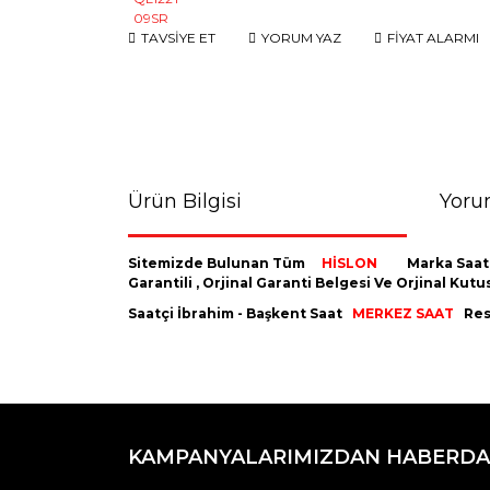
TAVSİYE ET
YORUM YAZ
FİYAT ALARMI
Ürün Bilgisi
Yoru
Sitemizde Bulunan Tüm
HİSLON
Marka Saat
Garantili , Orjinal Garanti Belgesi Ve Orjinal K
Saatçi İbrahim - Başkent Saat
MERKEZ SAAT
Resm
Bu ürünün fiyat bilgisi, resim, ürün açıklamaların
Görüş ve önerileriniz için teşekkür ederiz.
KAMPANYALARIMIZDAN HABERDA
Ürün resmi kalitesiz, bozuk veya görüntülenemiyo
Ürün açıklamasında eksik bilgiler bulunuyor.