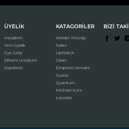
ÜYELİK
KATAGORİLER
BİZİ TAK
Hesabım
Welder Moody
Yeni Üyelik
Seiko
Üye Girişi
UpWatch
Şifremi Unuttum
Casio
Gönder
Sepetiniz
Emporio Armani
Guess
Quantum
Michael Kors
Lacoste