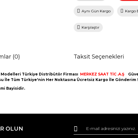
Aynı Gün Kargo
Kargo 
Karşılaştır
mlar (0)
Taksit Seçenekleri
 Modelleri Türkiye Distribütör Firması
MERKEZ SAAT TİC .A.Ş
Güve
utusu İle Tüm Türkiye'nin Her Noktasına Ücretsiz Kargo İle Gönderim
i Bayisidir.
da ve diğer konularda yetersiz gördüğünüz noktaları öneri formunu kullana
Bu ürüne ilk yorumu siz yapın!
R OLUN
r.
Yorum Yaz