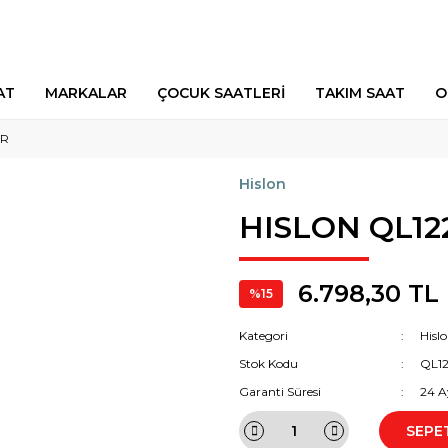
AT
MARKALAR
ÇOCUK SAATLERİ
TAKIM SAAT
O
SR
Hislon
HISLON QL12
6.798,30 TL
%15
Kategori
Hisl
Stok Kodu
QL1
Garanti Süresi
24 A
SEPE