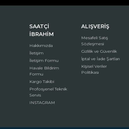
Ürün bilgilerinde hatalar bulunuyor.
Ürün fiyatı diğer sitelerden daha pahalı.
Bu ürüne benzer farklı alternatifler olmalı.
SAATÇİ
ALIŞVERİŞ
İBRAHİM
Mesafeli Satış
Sözleşmesi
Hakkımızda
Gizlilik ve Güvenlik
İletişim
İptal ve İade Şartları
İletişim Formu
Kişisel Veriler
Havale Bildirim
Politikası
Formu
Kargo Takibi
Profosyenel Teknik
Servis
INSTAGRAM