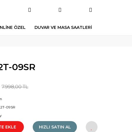
NLİNE ÖZEL
DUVAR VE MASA SAATLERİ
2T-09SR
7.998,00 TL
on
22T-09SR
y
TE EKLE
HIZLI SATIN AL