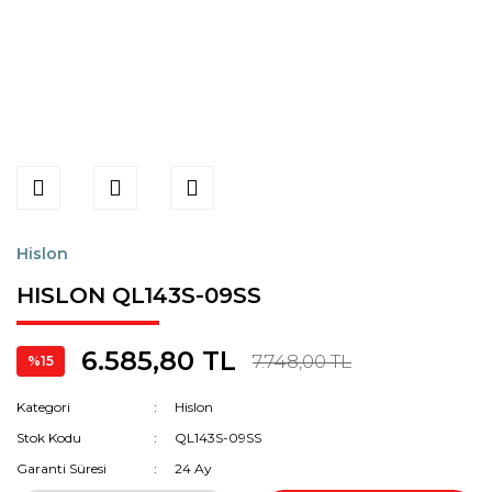
Hislon
HISLON QL143S-09SS
6.585,80 TL
7.748,00 TL
%15
Kategori
Hislon
Stok Kodu
QL143S-09SS
Garanti Süresi
24 Ay