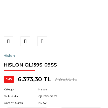
Hislon
HISLON QL159S-09SS
6.373,30 TL
7.498,00 TL
%15
Kategori
Hislon
Stok Kodu
QL159S-09SS
Garanti Süresi
24 Ay