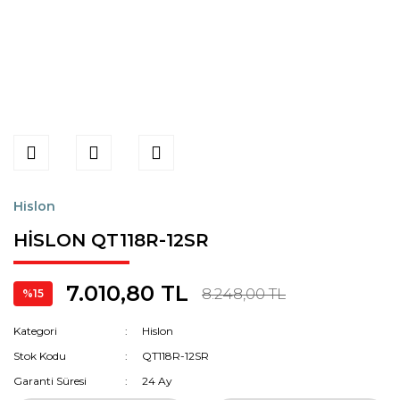
Hislon
HİSLON QT118R-12SR
7.010,80 TL
8.248,00 TL
%15
Kategori
Hislon
Stok Kodu
QT118R-12SR
Garanti Süresi
24 Ay