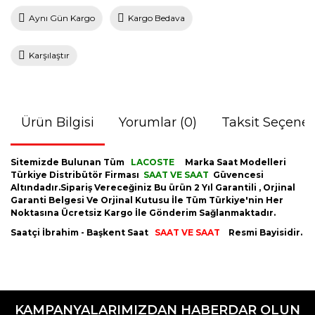
Aynı Gün Kargo
Kargo Bedava
Karşılaştır
Ürün Bilgisi
Yorumlar (0)
Taksit Seçenek
Sitemizde Bulunan Tüm
LACOSTE
Marka Saat Modelleri
Türkiye Distribütör Firması
SAAT VE SAAT
Güvencesi
Altındadır.Sipariş Vereceğiniz Bu ürün 2 Yıl Garantili , Orjinal
Garanti Belgesi Ve Orjinal Kutusu İle Tüm Türkiye'nin Her
Noktasına Ücretsiz Kargo İle Gönderim Sağlanmaktadır.
Saatçi İbrahim - Başkent Saat
SAAT VE SAAT
Resmi Bayisidir.
Bu ürünün fiyat bilgisi, resim, ürün açıklamalarında ve diğer
konularda yetersiz gördüğünüz noktaları öneri formunu
Bu ürüne ilk yorumu siz yapın!
kullanarak tarafımıza iletebilirsiniz.
KAMPANYALARIMIZDAN HABERDAR OLUN