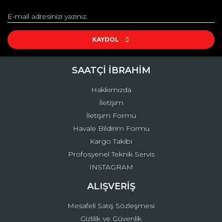
Görüş ve önerileriniz için teşekkür ederiz.
Yorum Yaz
Ürün resmi kalitesiz, bozuk veya görüntülenemiyor.
Ürün açıklamasında eksik bilgiler bulunuyor.
KAYDOL
Ürün bilgilerinde hatalar bulunuyor.
Ürün fiyatı diğer sitelerden daha pahalı.
SAATÇİ İBRAHİM
Bu ürüne benzer farklı alternatifler olmalı.
Hakkımızda
İletişim
İletişim Formu
Havale Bildirim Formu
Kargo Takibi
Gönder
Profosyenel Teknik Servis
INSTAGRAM
ALIŞVERİŞ
Mesafeli Satış Sözleşmesi
Gizlilik ve Güvenlik