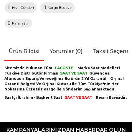
Hızlı Gönderi
Kargo Bedava
Karşılaştır
Ürün Bilgisi
Yorumlar (0)
Taksit Seçenek
Sitemizde Bulunan Tüm
LACOSTE
Marka Saat Modelleri
Türkiye Distribütör Firması
SAAT VE SAAT
Güvencesi
Altındadır.Sipariş Vereceğiniz Bu ürün 2 Yıl Garantili , Orjinal
Garanti Belgesi Ve Orjinal Kutusu İle Tüm Türkiye'nin Her
Noktasına Ücretsiz Kargo İle Gönderim Sağlanmaktadır.
Saatçi İbrahim - Başkent Saat
SAAT VE SAAT
Resmi Bayisidir.
Bu ürünün fiyat bilgisi, resim, ürün açıklamalarında ve diğer
konularda yetersiz gördüğünüz noktaları öneri formunu
Bu ürüne ilk yorumu siz yapın!
kullanarak tarafımıza iletebilirsiniz.
KAMPANYALARIMIZDAN HABERDAR OLUN