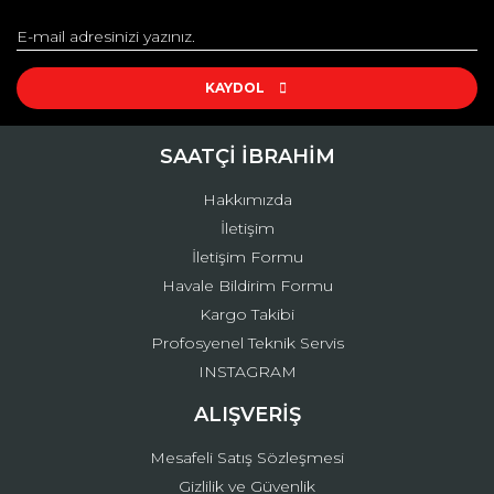
Görüş ve önerileriniz için teşekkür ederiz.
Yorum Yaz
Ürün resmi kalitesiz, bozuk veya görüntülenemiyor.
Ürün açıklamasında eksik bilgiler bulunuyor.
KAYDOL
Ürün bilgilerinde hatalar bulunuyor.
Ürün fiyatı diğer sitelerden daha pahalı.
SAATÇİ İBRAHİM
Bu ürüne benzer farklı alternatifler olmalı.
Hakkımızda
İletişim
İletişim Formu
Havale Bildirim Formu
Kargo Takibi
Gönder
Profosyenel Teknik Servis
INSTAGRAM
ALIŞVERİŞ
Mesafeli Satış Sözleşmesi
Gizlilik ve Güvenlik