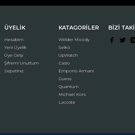
ÜYELİK
KATAGORİLER
BİZİ TAK
Hesabım
Welder Moody
Yeni Üyelik
Seiko
Üye Girişi
UpWatch
Şifremi Unuttum
Casio
Gönder
Sepetiniz
Emporio Armani
Guess
Quantum
Michael Kors
Lacoste