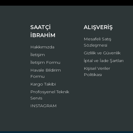
Ürün bilgilerinde hatalar bulunuyor.
Ürün fiyatı diğer sitelerden daha pahalı.
Bu ürüne benzer farklı alternatifler olmalı.
SAATÇİ
ALIŞVERİŞ
İBRAHİM
Mesafeli Satış
Sözleşmesi
Hakkımızda
Gizlilik ve Güvenlik
İletişim
İptal ve İade Şartları
İletişim Formu
Kişisel Veriler
Havale Bildirim
Politikası
Formu
Kargo Takibi
Profosyenel Teknik
Servis
INSTAGRAM