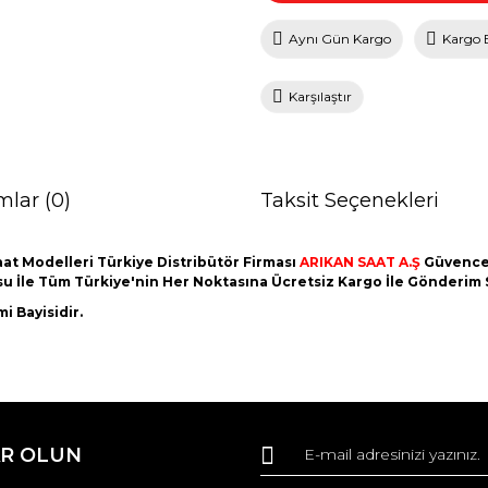
Aynı Gün Kargo
Kargo 
Karşılaştır
mlar (0)
Taksit Seçenekleri
at Modelleri Türkiye Distribütör Firması
ARIKAN SAAT A.Ş
Güvences
utusu İle Tüm Türkiye'nin Her Noktasına Ücretsiz Kargo İle Gönderim
i Bayisidir.
da ve diğer konularda yetersiz gördüğünüz noktaları öneri formunu kullana
Bu ürüne ilk yorumu siz yapın!
R OLUN
r.
Yorum Yaz