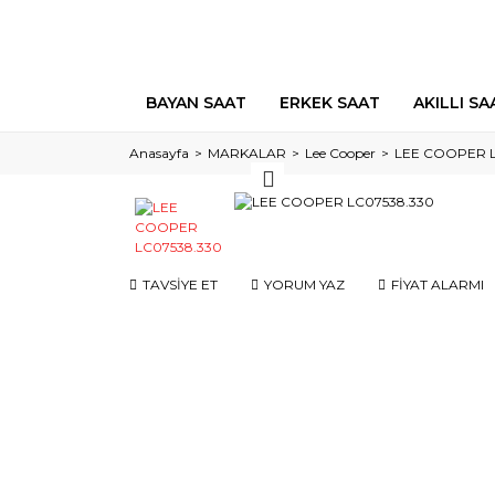
BAYAN SAAT
ERKEK SAAT
AKILLI SA
Anasayfa
MARKALAR
Lee Cooper
LEE COOPER L
TAVSİYE ET
YORUM YAZ
FİYAT ALARMI