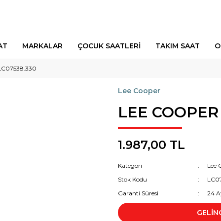
AT
MARKALAR
ÇOCUK SAATLERİ
TAKIM SAAT
O
C07538.330
Lee Cooper
LEE COOPER 
1.987,00 TL
Kategori
Lee 
Stok Kodu
LC0
Garanti Süresi
24 A
GELİN