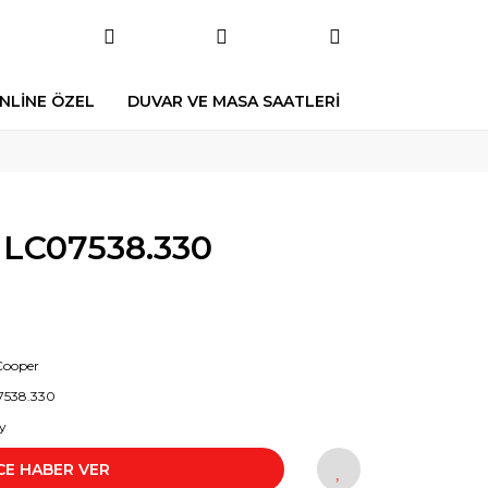
NLİNE ÖZEL
DUVAR VE MASA SAATLERİ
LC07538.330
Cooper
7538.330
y
CE HABER VER