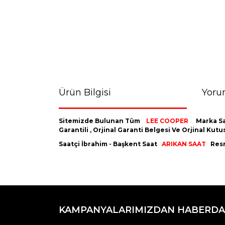
Ürün Bilgisi
Yoru
Sitemizde Bulunan Tüm
LEE COOPER
Marka Sa
Garantili , Orjinal Garanti Belgesi Ve Orjinal K
Saatçi İbrahim - Başkent Saat
ARIKAN SAAT
Resm
Bu ürünün fiyat bilgisi, resim, ürün açıklamaların
Görüş ve önerileriniz için teşekkür ederiz.
KAMPANYALARIMIZDAN HABERDA
Ürün resmi kalitesiz, bozuk veya görüntülenemiyo
Ürün açıklamasında eksik bilgiler bulunuyor.