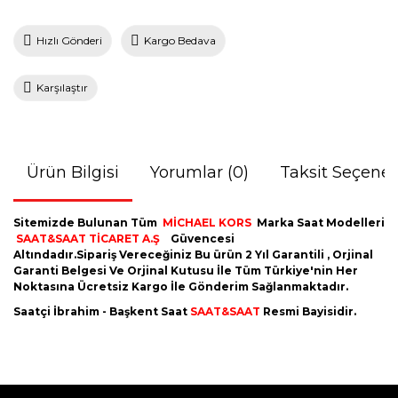
Hızlı Gönderi
Kargo Bedava
Karşılaştır
Ürün Bilgisi
Yorumlar (0)
Taksit Seçenek
Sitemizde Bulunan Tüm
MİCHAEL KORS
Marka Saat Modelleri
SAAT&SAAT TİCARET A.Ş
Güvencesi
Altındadır.Sipariş Vereceğiniz Bu ürün 2 Yıl Garantili , Orjinal
Garanti Belgesi Ve Orjinal Kutusu İle Tüm Türkiye'nin Her
Noktasına Ücretsiz Kargo İle Gönderim Sağlanmaktadır.
Saatçi İbrahim - Başkent Saat
SAAT&SAAT
Resmi Bayisidir.
Bu ürünün fiyat bilgisi, resim, ürün açıklamalarında ve diğer
konularda yetersiz gördüğünüz noktaları öneri formunu
Bu ürüne ilk yorumu siz yapın!