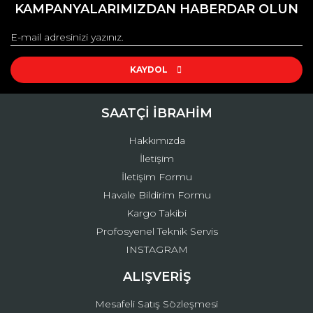
kullanarak tarafımıza iletebilirsiniz.
KAMPANYALARIMIZDAN HABERDAR OLUN
Görüş ve önerileriniz için teşekkür ederiz.
Yorum Yaz
Ürün resmi kalitesiz, bozuk veya görüntülenemiyor.
Ürün açıklamasında eksik bilgiler bulunuyor.
KAYDOL
Ürün bilgilerinde hatalar bulunuyor.
Ürün fiyatı diğer sitelerden daha pahalı.
SAATÇİ İBRAHİM
Bu ürüne benzer farklı alternatifler olmalı.
Hakkımızda
İletişim
İletişim Formu
Havale Bildirim Formu
Kargo Takibi
Gönder
Profosyenel Teknik Servis
INSTAGRAM
ALIŞVERİŞ
Mesafeli Satış Sözleşmesi