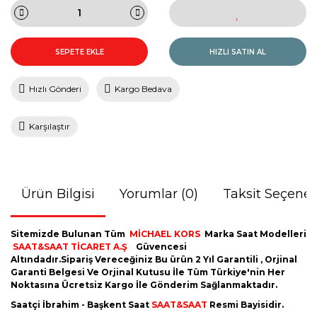
SEPETE EKLE
HIZLI SATIN AL
Hızlı Gönderi
Kargo Bedava
Karşılaştır
Ürün Bilgisi
Yorumlar (0)
Taksit Seçenek
Sitemizde Bulunan Tüm
MİCHAEL KORS
Marka Saat Modelleri
SAAT&SAAT TİCARET A.Ş
Güvencesi
Altındadır.Sipariş Vereceğiniz Bu ürün 2 Yıl Garantili , Orjinal
Garanti Belgesi Ve Orjinal Kutusu İle Tüm Türkiye'nin Her
Noktasına Ücretsiz Kargo İle Gönderim Sağlanmaktadır.
Saatçi İbrahim - Başkent Saat
SAAT&SAAT
Resmi Bayisidir.