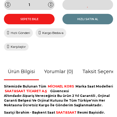
SEPETE EKLE
HIZLI SATIN AL
Hızlı Gönderi
Kargo Bedava
Karşılaştır
Ürün Bilgisi
Yorumlar (0)
Taksit Seçenek
Sitemizde Bulunan Tüm
MİCHAEL KORS
Marka Saat Modelleri
SAAT&SAAT TİCARET A.Ş
Güvencesi
Altındadır.Sipariş Vereceğiniz Bu ürün 2 Yıl Garantili , Orjinal
Garanti Belgesi Ve Orjinal Kutusu İle Tüm Türkiye'nin Her
Noktasına Ücretsiz Kargo İle Gönderim Sağlanmaktadır.
Saatçi İbrahim - Başkent Saat
SAAT&SAAT
Resmi Bayisidir.