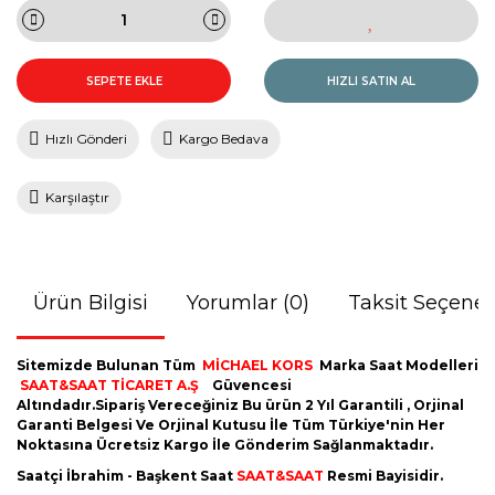
SEPETE EKLE
HIZLI SATIN AL
Hızlı Gönderi
Kargo Bedava
Karşılaştır
Ürün Bilgisi
Yorumlar (0)
Taksit Seçenek
Sitemizde Bulunan Tüm
MİCHAEL KORS
Marka Saat Modelleri
SAAT&SAAT TİCARET A.Ş
Güvencesi
Altındadır.Sipariş Vereceğiniz Bu ürün 2 Yıl Garantili , Orjinal
Garanti Belgesi Ve Orjinal Kutusu İle Tüm Türkiye'nin Her
Noktasına Ücretsiz Kargo İle Gönderim Sağlanmaktadır.
Saatçi İbrahim - Başkent Saat
SAAT&SAAT
Resmi Bayisidir.