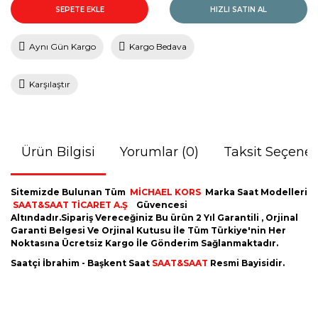
SEPETE EKLE
HIZLI SATIN AL
Aynı Gün Kargo
Kargo Bedava
Karşılaştır
Ürün Bilgisi
Yorumlar (0)
Taksit Seçenek
Sitemizde Bulunan Tüm
MİCHAEL KORS
Marka Saat Modelleri
SAAT&SAAT TİCARET A.Ş
Güvencesi
Altındadır.Sipariş Vereceğiniz Bu ürün 2 Yıl Garantili , Orjinal
Garanti Belgesi Ve Orjinal Kutusu İle Tüm Türkiye'nin Her
Noktasına Ücretsiz Kargo İle Gönderim Sağlanmaktadır.
Saatçi İbrahim - Başkent Saat
SAAT&SAAT
Resmi Bayisidir.
Bu ürünün fiyat bilgisi, resim, ürün açıklamalarında ve diğer