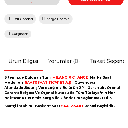
Hızlı Gönderi
Kargo Bedava
Karşılaştır
Ürün Bilgisi
Yorumlar (0)
Taksit Seçenek
Sitemizde Bulunan Tüm
MILANO X CHANGE
Marka Saat
Modelleri
SAAT&SAAT TİCARET A.Ş
Güvencesi
Altındadır.Sipariş Vereceğiniz Bu ürün 2 Yıl Garantili , Orjinal
Garanti Belgesi Ve Orjinal Kutusu İle Tüm Türkiye'nin Her
Noktasına Ücretsiz Kargo İle Gönderim Sağlanmaktadır.
Saatçi İbrahim - Başkent Saat
SAAT&SAAT
Resmi Bayisidir.
Bu ürünün fiyat bilgisi, resim, ürün açıklamalarında ve diğer