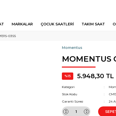
AT
MARKALAR
ÇOCUK SAATLERİ
TAKIM SAAT
O
31S-03SS
Momentus
MOMENTUS C
5.948,30 TL
%15
Kategori
Mom
Stok Kodu
CM13
Garanti Süresi
24 A
SEPE