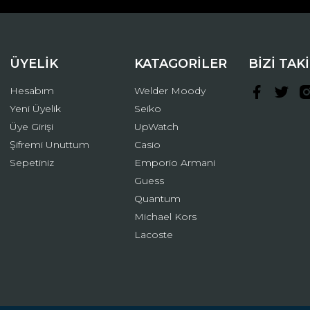
ÜYELİK
KATAGORİLER
BİZİ TAK
Hesabım
Welder Moody
Yeni Üyelik
Seiko
Üye Girişi
UpWatch
Şifremi Unuttum
Casio
Gönder
Sepetiniz
Emporio Armani
Guess
Quantum
Michael Kors
Lacoste