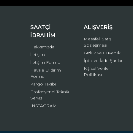
Ürün bilgilerinde hatalar bulunuyor.
Ürün fiyatı diğer sitelerden daha pahalı.
Bu ürüne benzer farklı alternatifler olmalı.
SAATÇİ
ALIŞVERİŞ
İBRAHİM
Mesafeli Satış
Sözleşmesi
Hakkımızda
Gizlilik ve Güvenlik
İletişim
İptal ve İade Şartları
İletişim Formu
Kişisel Veriler
Havale Bildirim
Politikası
Formu
Kargo Takibi
Profosyenel Teknik
Servis
INSTAGRAM