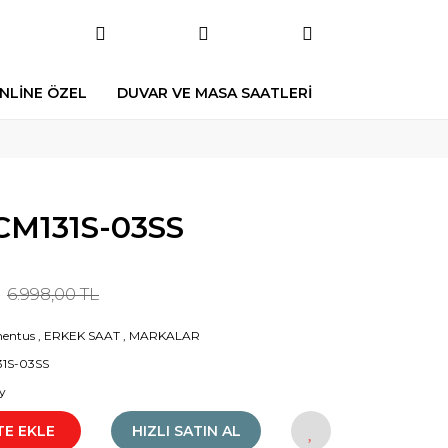
NLİNE ÖZEL
DUVAR VE MASA SAATLERİ
M131S-03SS
6.998,00 TL
entus
,
ERKEK SAAT
,
MARKALAR
1S-03SS
y
TE EKLE
HIZLI SATIN AL