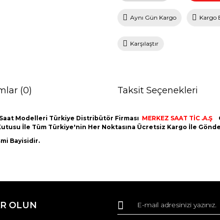
Aynı Gün Kargo
Kargo 
Karşılaştır
mlar (0)
Taksit Seçenekleri
Saat Modelleri Türkiye Distribütör Firması
MERKEZ SAAT TİC .A.Ş
nal Kutusu İle Tüm Türkiye'nin Her Noktasına Ücretsiz Kargo İle Gön
i Bayisidir.
da ve diğer konularda yetersiz gördüğünüz noktaları öneri formunu kullana
Bu ürüne ilk yorumu siz yapın!
R OLUN
r.
Yorum Yaz