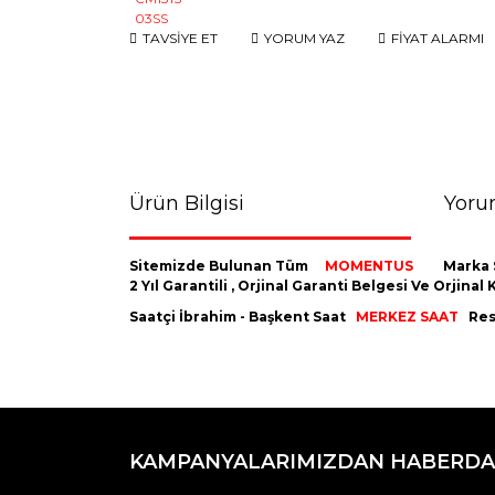
TAVSİYE ET
YORUM YAZ
FİYAT ALARMI
Ürün Bilgisi
Yoru
Sitemizde Bulunan Tüm
MOMENTUS
Marka 
2 Yıl Garantili , Orjinal Garanti Belgesi Ve Orji
Saatçi İbrahim - Başkent Saat
MERKEZ SAAT
Resm
Bu ürünün fiyat bilgisi, resim, ürün açıklamaların
Görüş ve önerileriniz için teşekkür ederiz.
KAMPANYALARIMIZDAN HABERDA
Ürün resmi kalitesiz, bozuk veya görüntülenemiyo
Ürün açıklamasında eksik bilgiler bulunuyor.