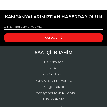
Bu ürünün fiyat bilgisi, resim, ürün açıklamalarında ve diğer
konularda yetersiz gördüğünüz noktaları öneri formunu
Bu ürüne ilk yorumu siz yapın!
kullanarak tarafımıza iletebilirsiniz.
KAMPANYALARIMIZDAN HABERDAR OLUN
Görüş ve önerileriniz için teşekkür ederiz.
Yorum Yaz
Ürün resmi kalitesiz, bozuk veya görüntülenemiyor.
Ürün açıklamasında eksik bilgiler bulunuyor.
KAYDOL
Ürün bilgilerinde hatalar bulunuyor.
Ürün fiyatı diğer sitelerden daha pahalı.
SAATÇİ İBRAHİM
Bu ürüne benzer farklı alternatifler olmalı.
Hakkımızda
İletişim
İletişim Formu
Havale Bildirim Formu
Kargo Takibi
Gönder
Profosyenel Teknik Servis
INSTAGRAM