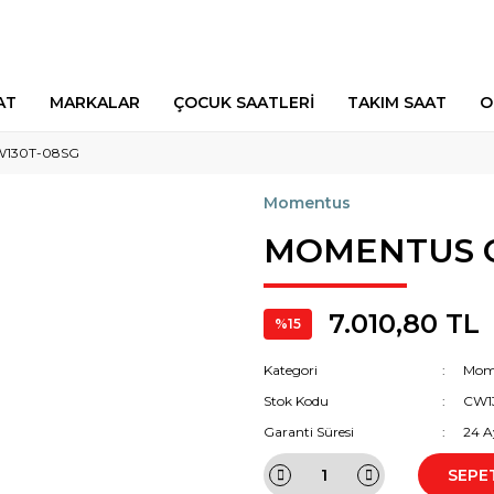
AT
MARKALAR
ÇOCUK SAATLERİ
TAKIM SAAT
O
130T-08SG
Momentus
MOMENTUS C
7.010,80 TL
%15
Kategori
Mom
Stok Kodu
CW1
Garanti Süresi
24 A
SEPE