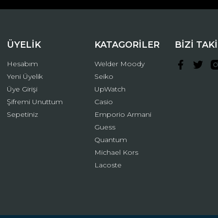
ÜYELİK
KATAGORİLER
BİZİ TAK
Hesabım
Welder Moody
Yeni Üyelik
Seiko
Üye Girişi
UpWatch
Şifremi Unuttum
Casio
Gönder
Sepetiniz
Emporio Armani
Guess
Quantum
Michael Kors
Lacoste