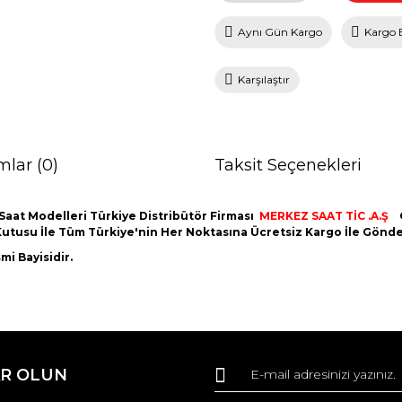
Aynı Gün Kargo
Kargo 
Karşılaştır
mlar (0)
Taksit Seçenekleri
Saat Modelleri Türkiye Distribütör Firması
MERKEZ SAAT TİC .A.Ş
nal Kutusu İle Tüm Türkiye'nin Her Noktasına Ücretsiz Kargo İle Gön
i Bayisidir.
da ve diğer konularda yetersiz gördüğünüz noktaları öneri formunu kullana
Bu ürüne ilk yorumu siz yapın!
R OLUN
r.
Yorum Yaz