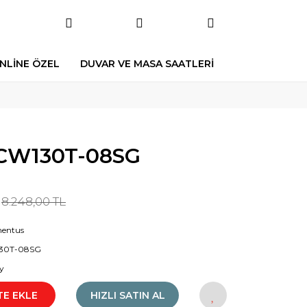
NLİNE ÖZEL
DUVAR VE MASA SAATLERİ
W130T-08SG
8.248,00 TL
entus
30T-08SG
y
TE EKLE
HIZLI SATIN AL