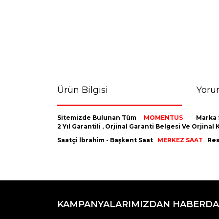
Ürün Bilgisi
Yoru
Sitemizde Bulunan Tüm
MOMENTUS
Marka 
2 Yıl Garantili , Orjinal Garanti Belgesi Ve Orji
Saatçi İbrahim - Başkent Saat
MERKEZ SAAT
Resm
Bu ürünün fiyat bilgisi, resim, ürün açıklamaların
Görüş ve önerileriniz için teşekkür ederiz.
KAMPANYALARIMIZDAN HABERDA
Ürün resmi kalitesiz, bozuk veya görüntülenemiyo
Ürün açıklamasında eksik bilgiler bulunuyor.