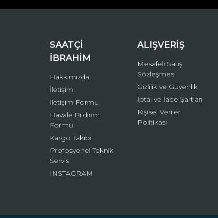
Ürün bilgilerinde hatalar bulunuyor.
Ürün fiyatı diğer sitelerden daha pahalı.
Bu ürüne benzer farklı alternatifler olmalı.
SAATÇİ
ALIŞVERİŞ
İBRAHİM
Mesafeli Satış
Sözleşmesi
Hakkımızda
Gizlilik ve Güvenlik
İletişim
İptal ve İade Şartları
İletişim Formu
Kişisel Veriler
Havale Bildirim
Politikası
Formu
Kargo Takibi
Profosyenel Teknik
Servis
INSTAGRAM