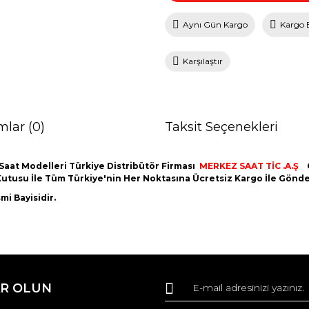
Aynı Gün Kargo
Kargo 
Karşılaştır
mlar (0)
Taksit Seçenekleri
Saat Modelleri Türkiye Distribütör Firması
MERKEZ SAAT TİC .A.Ş
nal Kutusu İle Tüm Türkiye'nin Her Noktasına Ücretsiz Kargo İle Gön
i Bayisidir.
da ve diğer konularda yetersiz gördüğünüz noktaları öneri formunu kullana
Bu ürüne ilk yorumu siz yapın!
R OLUN
r.
Yorum Yaz