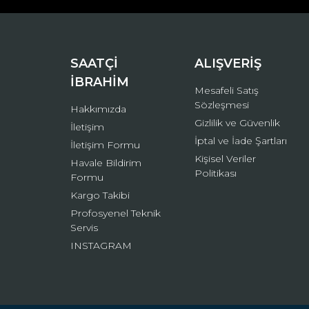
Ürün bilgilerinde hatalar bulunuyor.
Ürün fiyatı diğer sitelerden daha pahalı.
Bu ürüne benzer farklı alternatifler olmalı.
SAATÇİ
ALIŞVERİŞ
İBRAHİM
Mesafeli Satış
Sözleşmesi
Hakkımızda
Gizlilik ve Güvenlik
İletişim
İptal ve İade Şartları
İletişim Formu
Kişisel Veriler
Havale Bildirim
Politikası
Formu
Kargo Takibi
Profosyenel Teknik
Servis
INSTAGRAM