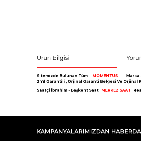
Ürün Bilgisi
Yoru
Sitemizde Bulunan Tüm
MOMENTUS
Marka 
2 Yıl Garantili , Orjinal Garanti Belgesi Ve Orji
Saatçi İbrahim - Başkent Saat
MERKEZ SAAT
Resm
Bu ürünün fiyat bilgisi, resim, ürün açıklamaların
Görüş ve önerileriniz için teşekkür ederiz.
KAMPANYALARIMIZDAN HABERDA
Ürün resmi kalitesiz, bozuk veya görüntülenemiyo
Ürün açıklamasında eksik bilgiler bulunuyor.