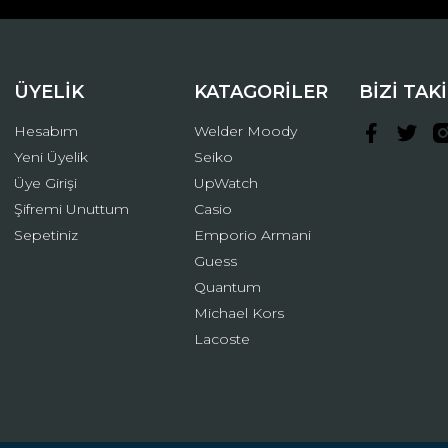
ÜYELİK
KATAGORİLER
BİZİ TAK
Hesabım
Welder Moody
Yeni Üyelik
Seiko
Üye Girişi
UpWatch
Şifremi Unuttum
Casio
Gönder
Sepetiniz
Emporio Armani
Guess
Quantum
Michael Kors
Lacoste