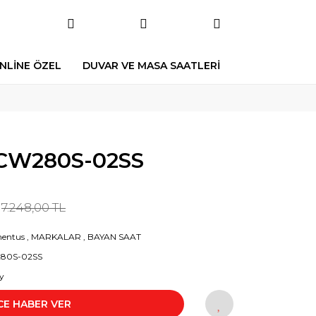
NLİNE ÖZEL
DUVAR VE MASA SAATLERİ
W280S-02SS
7.248,00 TL
entus
,
MARKALAR
,
BAYAN SAAT
80S-02SS
y
CE HABER VER