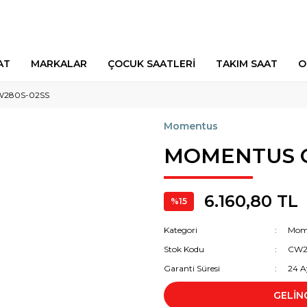
AT
MARKALAR
ÇOCUK SAATLERİ
TAKIM SAAT
O
280S-02SS
Momentus
MOMENTUS C
6.160,80 TL
%15
Kategori
Mom
Stok Kodu
CW2
Garanti Süresi
24 A
GELİN