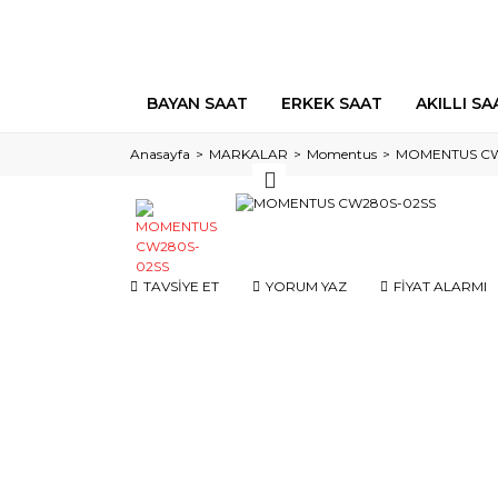
BAYAN SAAT
ERKEK SAAT
AKILLI SA
Anasayfa
MARKALAR
Momentus
MOMENTUS CW
TAVSİYE ET
YORUM YAZ
FİYAT ALARMI