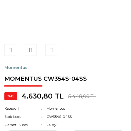
Momentus
MOMENTUS CW354S-04SS
4.630,80 TL
5.448,00 TL
%15
Kategori
Momentus
Stok Kodu
CW354S-04SS
Garanti Süresi
24 Ay