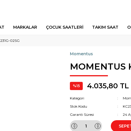
AT
MARKALAR
ÇOCUK SAATLERİ
TAKIM SAAT
O
231G-02SG
Momentus
MOMENTUS K
4.035,80 TL
%15
Kategori
Mom
Stok Kodu
KC2
Garanti Süresi
24 A
SEPE