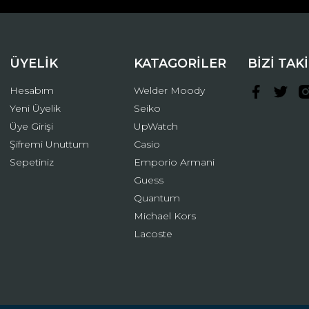
ÜYELİK
KATAGORİLER
BİZİ TAK
Hesabım
Welder Moody
Yeni Üyelik
Seiko
Üye Girişi
UpWatch
Şifremi Unuttum
Casio
Gönder
Sepetiniz
Emporio Armani
Guess
Quantum
Michael Kors
Lacoste