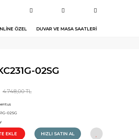
NLİNE ÖZEL
DUVAR VE MASA SAATLERİ
C231G-02SG
4.748,00 TL
entus
31G-02SG
y
TE EKLE
HIZLI SATIN AL