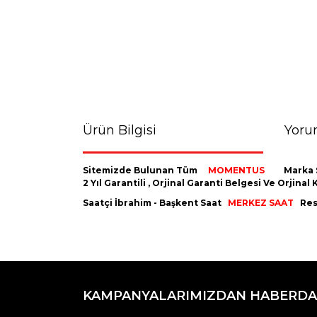
Ürün Bilgisi
Yoru
Sitemizde Bulunan Tüm
MOMENTUS
Marka 
2 Yıl Garantili , Orjinal Garanti Belgesi Ve Orji
Saatçi İbrahim - Başkent Saat
MERKEZ SAAT
Resm
Bu ürünün fiyat bilgisi, resim, ürün açıklamaların
Görüş ve önerileriniz için teşekkür ederiz.
KAMPANYALARIMIZDAN HABERDA
Ürün resmi kalitesiz, bozuk veya görüntülenemiyo
Ürün açıklamasında eksik bilgiler bulunuyor.