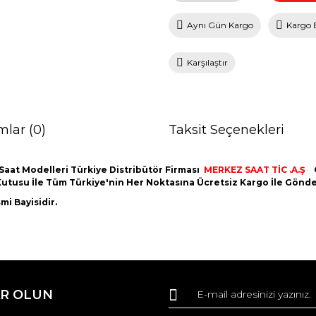
Aynı Gün Kargo
Kargo 
Karşılaştır
mlar (0)
Taksit Seçenekleri
Saat Modelleri Türkiye Distribütör Firması
MERKEZ SAAT TİC .A.Ş
nal Kutusu İle Tüm Türkiye'nin Her Noktasına Ücretsiz Kargo İle Gön
i Bayisidir.
da ve diğer konularda yetersiz gördüğünüz noktaları öneri formunu kullana
Bu ürüne ilk yorumu siz yapın!
R OLUN
r.
Yorum Yaz