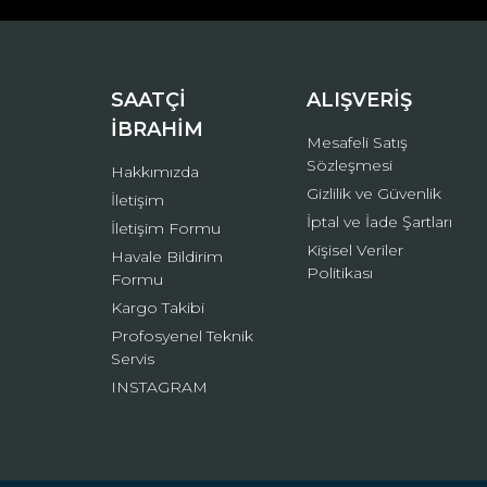
Ürün bilgilerinde hatalar bulunuyor.
Ürün fiyatı diğer sitelerden daha pahalı.
Bu ürüne benzer farklı alternatifler olmalı.
SAATÇİ
ALIŞVERİŞ
İBRAHİM
Mesafeli Satış
Sözleşmesi
Hakkımızda
Gizlilik ve Güvenlik
İletişim
İptal ve İade Şartları
İletişim Formu
Kişisel Veriler
Havale Bildirim
Politikası
Formu
Kargo Takibi
Profosyenel Teknik
Servis
INSTAGRAM