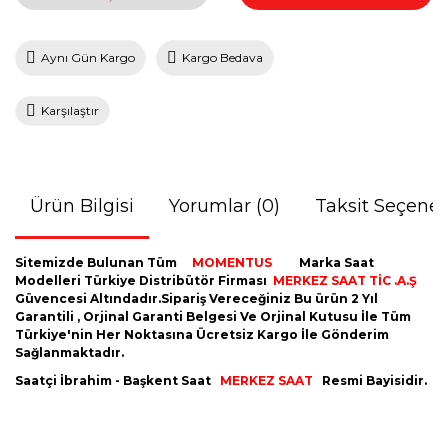
Aynı Gün Kargo
Kargo Bedava
Karşılaştır
Ürün Bilgisi
Yorumlar (0)
Taksit Seçenek
Sitemizde Bulunan Tüm
MOMENTUS
Marka Saat
Modelleri Türkiye Distribütör Firması
MERKEZ SAAT TİC .A.Ş
Güvencesi Altındadır.Sipariş Vereceğiniz Bu ürün 2 Yıl
Garantili , Orjinal Garanti Belgesi Ve Orjinal Kutusu İle Tüm
Türkiye'nin Her Noktasına Ücretsiz Kargo İle Gönderim
Sağlanmaktadır.
Saatçi İbrahim - Başkent Saat
MERKEZ SAAT
Resmi Bayisidir.
Bu ürünün fiyat bilgisi, resim, ürün açıklamalarında ve diğer