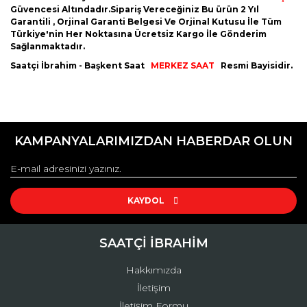
Güvencesi Altındadır.Sipariş Vereceğiniz Bu ürün 2 Yıl
Kenneth Cole
Garantili , Orjinal Garanti Belgesi Ve Orjinal Kutusu İle Tüm
Türkiye'nin Her Noktasına Ücretsiz Kargo İle Gönderim
Lacoste
Sağlanmaktadır.
Saatçi İbrahim - Başkent Saat
MERKEZ SAAT
Resmi Bayisidir.
Lee Cooper
Lorus
Bu ürünün fiyat bilgisi, resim, ürün açıklamalarında ve diğer
konularda yetersiz gördüğünüz noktaları öneri formunu
Bu ürüne ilk yorumu siz yapın!
Michael Kors
kullanarak tarafımıza iletebilirsiniz.
KAMPANYALARIMIZDAN HABERDAR OLUN
Görüş ve önerileriniz için teşekkür ederiz.
Momentus
Yorum Yaz
Ürün resmi kalitesiz, bozuk veya görüntülenemiyor.
Nacar
Ürün açıklamasında eksik bilgiler bulunuyor.
KAYDOL
Orient
Ürün bilgilerinde hatalar bulunuyor.
Pierre Cardin
Ürün fiyatı diğer sitelerden daha pahalı.
SAATÇİ İBRAHİM
Bu ürüne benzer farklı alternatifler olmalı.
Quantum
Hakkımızda
İletişim
Quark
İletişim Formu