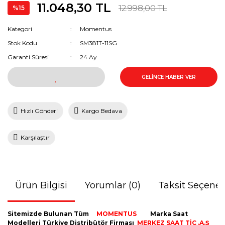
11.048,30 TL
12.998,00 TL
%15
Dunlop
Kategori
Momentus
Emporio Armani
Stok Kodu
SM381T-11SG
Garanti Süresi
24 Ay
Escape
GELİNCE HABER VER
Esprit
Essence
Hızlı Gönderi
Kargo Bedava
Fossil
Karşılaştır
Grand Romanson
Guess
Guess Collection
Ürün Bilgisi
Yorumlar (0)
Taksit Seçenek
Hislon
Sitemizde Bulunan Tüm
MOMENTUS
Marka Saat
Jacques Philippe
Modelleri Türkiye Distribütör Firması
MERKEZ SAAT TİC .A.Ş