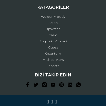
Wainer
KATAGORİLER
Welder Moody
Welder Moody
Welder The Bold Watch
Seiko
UpWatch
Wesse
Casio
Milano X Change
Emporio Armani
Guess
Quantum
Michael Kors
Lacoste
BİZİ TAKİP EDİN