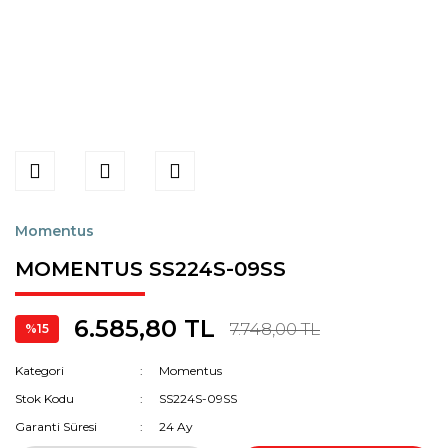
Momentus
MOMENTUS SS224S-09SS
6.585,80 TL
7.748,00 TL
%15
Kategori
Momentus
Stok Kodu
SS224S-09SS
Garanti Süresi
24 Ay