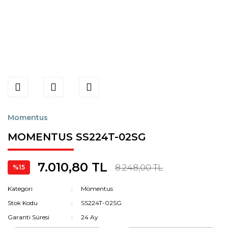
Momentus
MOMENTUS SS224T-02SG
7.010,80 TL
8.248,00 TL
%15
Kategori
Momentus
Stok Kodu
SS224T-02SG
Garanti Süresi
24 Ay