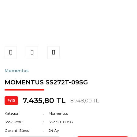
Momentus
MOMENTUS SS272T-09SG
7.435,80 TL
8.748,00 TL
%15
Kategori
Momentus
Stok Kodu
SS272T-09SG
Garanti Süresi
24 Ay