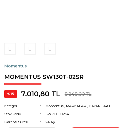
Momentus
MOMENTUS SW130T-02SR
7.010,80 TL
8.248,00 TL
%15
Kategori
Momentus
,
MARKALAR
,
BAYAN SAAT
Stok Kodu
SW130T-02SR
Garanti Süresi
24 Ay