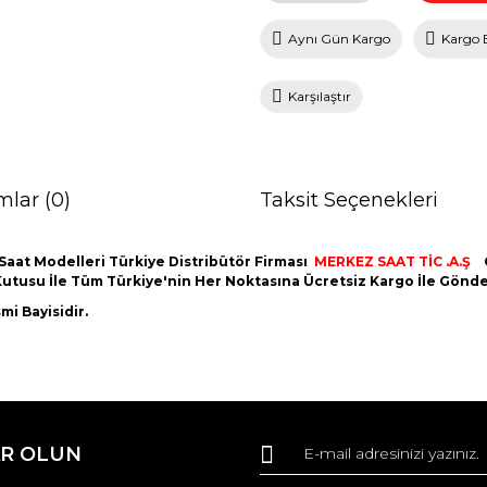
Aynı Gün Kargo
Kargo 
Karşılaştır
mlar (0)
Taksit Seçenekleri
Saat Modelleri Türkiye Distribütör Firması
MERKEZ SAAT TİC .A.Ş
nal Kutusu İle Tüm Türkiye'nin Her Noktasına Ücretsiz Kargo İle Gön
i Bayisidir.
da ve diğer konularda yetersiz gördüğünüz noktaları öneri formunu kullana
Bu ürüne ilk yorumu siz yapın!
R OLUN
r.
Yorum Yaz