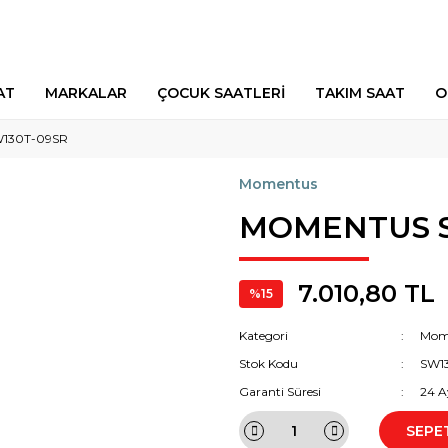
AT
MARKALAR
ÇOCUK SAATLERİ
TAKIM SAAT
O
130T-09SR
Momentus
MOMENTUS S
7.010,80 TL
%15
Kategori
Mom
Stok Kodu
SW1
Garanti Süresi
24 A
SEPE