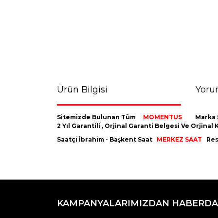
Ürün Bilgisi
Yoru
Sitemizde Bulunan Tüm
MOMENTUS
Marka 
2 Yıl Garantili , Orjinal Garanti Belgesi Ve Orji
Saatçi İbrahim - Başkent Saat
MERKEZ SAAT
Resm
Bu ürünün fiyat bilgisi, resim, ürün açıklamaların
Görüş ve önerileriniz için teşekkür ederiz.
KAMPANYALARIMIZDAN HABERDA
Ürün resmi kalitesiz, bozuk veya görüntülenemiyo
Ürün açıklamasında eksik bilgiler bulunuyor.