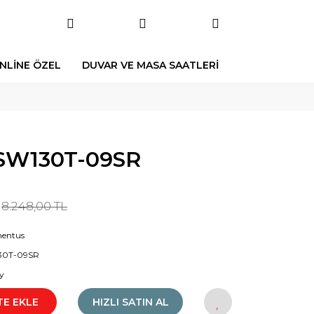
NLİNE ÖZEL
DUVAR VE MASA SAATLERİ
W130T-09SR
8.248,00 TL
entus
30T-09SR
y
TE EKLE
HIZLI SATIN AL