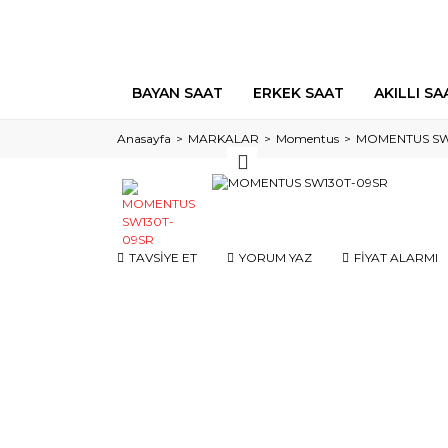
BAYAN SAAT
ERKEK SAAT
AKILLI SA
Anasayfa
MARKALAR
Momentus
MOMENTUS SW
TAVSİYE ET
YORUM YAZ
FİYAT ALARMI