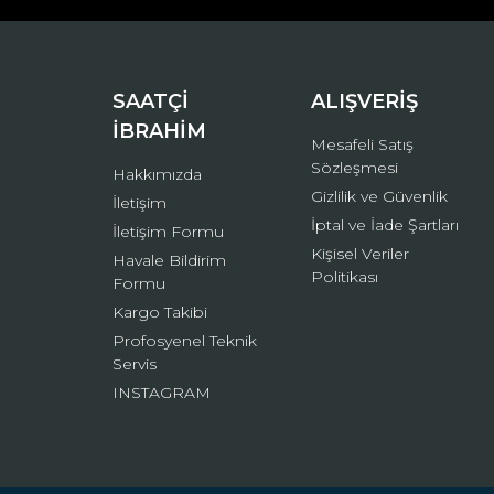
Ürün bilgilerinde hatalar bulunuyor.
Ürün fiyatı diğer sitelerden daha pahalı.
Bu ürüne benzer farklı alternatifler olmalı.
SAATÇİ
ALIŞVERİŞ
İBRAHİM
Mesafeli Satış
Sözleşmesi
Hakkımızda
Gizlilik ve Güvenlik
İletişim
İptal ve İade Şartları
İletişim Formu
Kişisel Veriler
Havale Bildirim
Politikası
Formu
Kargo Takibi
Profosyenel Teknik
Servis
INSTAGRAM