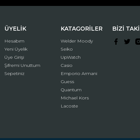
ÜYELİK
KATAGORİLER
BİZİ TAK
Hesabım
Welder Moody
Yeni Üyelik
Seiko
Üye Girişi
UpWatch
Şifremi Unuttum
Casio
Gönder
Sepetiniz
Emporio Armani
Guess
Quantum
Michael Kors
Lacoste