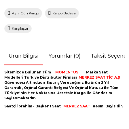
Aynı Gün Kargo
Kargo Bedava
Karşılaştır
Ürün Bilgisi
Yorumlar (0)
Taksit Seçenek
Sitemizde Bulunan Tüm
MOMENTUS
Marka Saat
Modelleri Türkiye Distribütör Firması
MERKEZ SAAT TİC .A.Ş
Güvencesi Altındadır.Sipariş Vereceğiniz Bu ürün 2 Yıl
Garantili , Orjinal Garanti Belgesi Ve Orjinal Kutusu İle Tüm
Türkiye'nin Her Noktasına Ücretsiz Kargo İle Gönderim
Sağlanmaktadır.
Saatçi İbrahim - Başkent Saat
MERKEZ SAAT
Resmi Bayisidir.
Bu ürünün fiyat bilgisi, resim, ürün açıklamalarında ve diğer