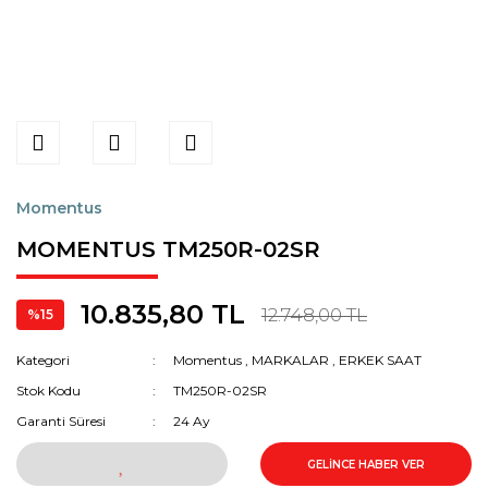
Momentus
MOMENTUS TM250R-02SR
10.835,80 TL
12.748,00 TL
%15
Kategori
Momentus
,
MARKALAR
,
ERKEK SAAT
Stok Kodu
TM250R-02SR
Garanti Süresi
24 Ay
GELİNCE HABER VER