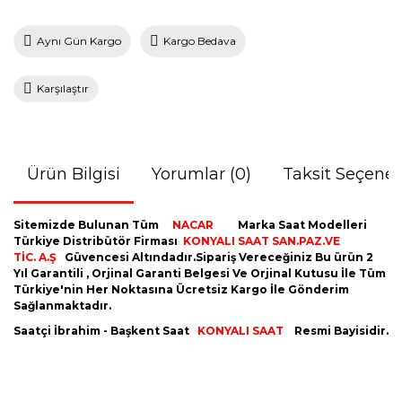
Aynı Gün Kargo
Kargo Bedava
Karşılaştır
Ürün Bilgisi
Yorumlar (0)
Taksit Seçenek
Sitemizde Bulunan Tüm
NACAR
Marka Saat Modelleri
Türkiye Distribütör Firması
KONYALI SAAT SAN.PAZ.VE
TİC. A.Ş
Güvencesi Altındadır.Sipariş Vereceğiniz Bu ürün 2
Yıl Garantili , Orjinal Garanti Belgesi Ve Orjinal Kutusu İle Tüm
Türkiye'nin Her Noktasına Ücretsiz Kargo İle Gönderim
Sağlanmaktadır.
Saatçi İbrahim - Başkent Saat
KONYALI SAAT
Resmi Bayisidir.
Bu ürünün fiyat bilgisi, resim, ürün açıklamalarında ve diğer