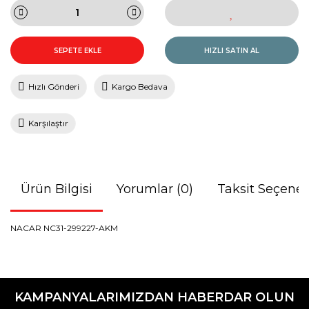
SEPETE EKLE
HIZLI SATIN AL
Hızlı Gönderi
Kargo Bedava
Karşılaştır
Ürün Bilgisi
Yorumlar (0)
Taksit Seçenek
NACAR NC31-299227-AKM
Bu ürünün fiyat bilgisi, resim, ürün açıklamalarında ve diğer
konularda yetersiz gördüğünüz noktaları öneri formunu
Bu ürüne ilk yorumu siz yapın!
kullanarak tarafımıza iletebilirsiniz.
KAMPANYALARIMIZDAN HABERDAR OLUN
Görüş ve önerileriniz için teşekkür ederiz.