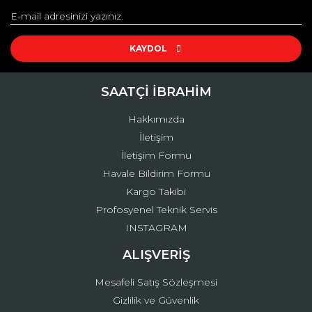
Yorum Yaz
Ürün resmi kalitesiz, bozuk veya görüntülenemiyor.
Ürün açıklamasında eksik bilgiler bulunuyor.
KAYDOL
Ürün bilgilerinde hatalar bulunuyor.
Ürün fiyatı diğer sitelerden daha pahalı.
SAATÇİ İBRAHİM
Bu ürüne benzer farklı alternatifler olmalı.
Hakkımızda
İletişim
İletişim Formu
Havale Bildirim Formu
Kargo Takibi
Gönder
Profosyenel Teknik Servis
INSTAGRAM
ALIŞVERİŞ
Mesafeli Satış Sözleşmesi
Gizlilik ve Güvenlik