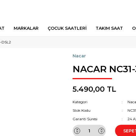
AT
MARKALAR
ÇOCUK SAATLERİ
TAKIM SAAT
O
5-DSL2
Nacar
NACAR NC31-
5.490,00 TL
Kategori
Naca
Stok Kodu
NC31
Garanti Süresi
24 A
SEPE