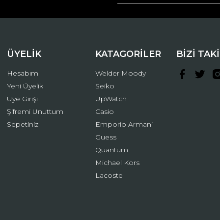
Yorum Yaz
ÜYELİK
KATAGORİLER
BİZİ TAK
Hesabım
Welder Moody
Yeni Üyelik
Seiko
Üye Girişi
UpWatch
Şifremi Unuttum
Casio
Gönder
Sepetiniz
Emporio Armani
Guess
Quantum
Michael Kors
Lacoste