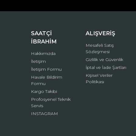
Ürün açıklamasında eksik bilgiler bulunuyor.
Ürün bilgilerinde hatalar bulunuyor.
Ürün fiyatı diğer sitelerden daha pahalı.
Bu ürüne benzer farklı alternatifler olmalı.
SAATÇİ
ALIŞVERİŞ
İBRAHİM
Mesafeli Satış
Sözleşmesi
Hakkımızda
Gizlilik ve Güvenlik
İletişim
İptal ve İade Şartları
İletişim Formu
Kişisel Veriler
Havale Bildirim
Politikası
Formu
Kargo Takibi
Profosyenel Teknik
Servis
INSTAGRAM