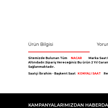
Ürün Bilgisi
Yoru
Sitemizde Bulunan Tüm
NACAR
Marka Saat 
Altındadır.Sipariş Vereceğiniz Bu ürün 2 Yıl Gara
Sağlanmaktadır.
Saatçi İbrahim - Başkent Saat
KONYALI SAAT
Res
Bu ürünün fiyat bilgisi, resim, ürün açıklamaların
Görüş ve önerileriniz için teşekkür ederiz.
KAMPANYALARIMIZDAN HABERDA
Ürün resmi kalitesiz, bozuk veya görüntülenemiyo