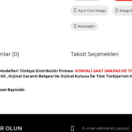
Aynı Gün Kargo
Kargo 
Karşılaştır
mlar (0)
Taksit Seçenekleri
Modelleri Türkiye Distribütör Firması
KONYALI SAAT SAN.PAZ.VE TİC
ntili , Orjinal Garanti Belgesi Ve Orjinal Kutusu İle Tüm Türkiye'ni
mi Bayisidir.
da ve diğer konularda yetersiz gördüğünüz noktaları öneri formunu kullana
Bu ürüne ilk yorumu siz yapın!
R OLUN
r.