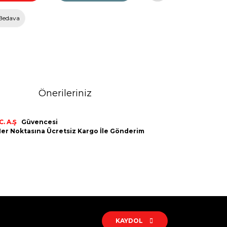
Bedava
Önerileriniz
. A.Ş
Güvencesi
n Her Noktasına Ücretsiz Kargo İle Gönderim
rak tarafımıza iletebilirsiniz.
KAYDOL