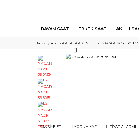
BAYAN SAAT
ERKEK SAAT
AKILLI SA
Anasayfa
MARKALAR
Nacar
NACAR NC31-39B15
TAVSİYE ET
YORUM YAZ
FİYAT ALARMI