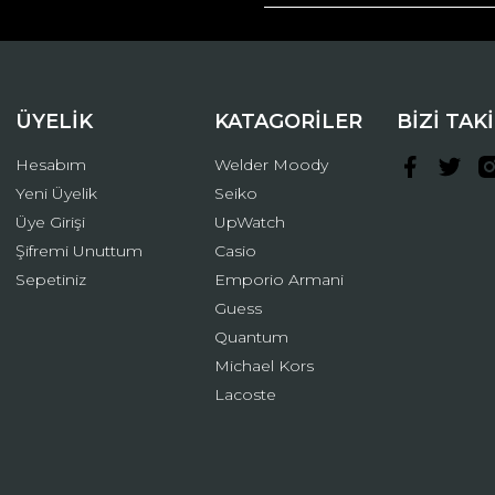
Yorum Yaz
ÜYELİK
KATAGORİLER
BİZİ TAK
Hesabım
Welder Moody
Yeni Üyelik
Seiko
Üye Girişi
UpWatch
Şifremi Unuttum
Casio
Gönder
Sepetiniz
Emporio Armani
Guess
Quantum
Michael Kors
Lacoste