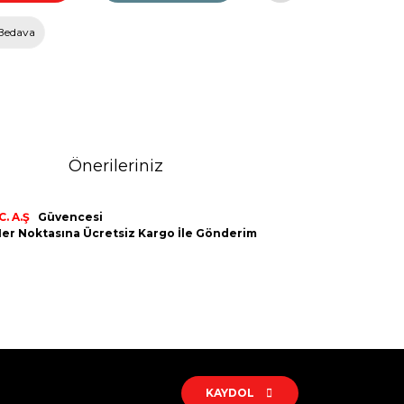
Bedava
Önerileriniz
. A.Ş
Güvencesi
n Her Noktasına Ücretsiz Kargo İle Gönderim
rak tarafımıza iletebilirsiniz.
KAYDOL