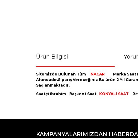
Ürün Bilgisi
Yoru
Sitemizde Bulunan Tüm
NACAR
Marka Saat 
Altındadır.Sipariş Vereceğiniz Bu ürün 2 Yıl Gara
Sağlanmaktadır.
Saatçi İbrahim - Başkent Saat
KONYALI SAAT
Res
Bu ürünün fiyat bilgisi, resim, ürün açıklamaların
Görüş ve önerileriniz için teşekkür ederiz.
KAMPANYALARIMIZDAN HABERDA
Ürün resmi kalitesiz, bozuk veya görüntülenemiyo