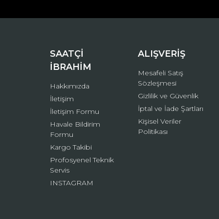
Ürün açıklamasında eksik bilgiler bulunuyor.
Ürün bilgilerinde hatalar bulunuyor.
Ürün fiyatı diğer sitelerden daha pahalı.
Bu ürüne benzer farklı alternatifler olmalı.
SAATÇİ
ALIŞVERİŞ
İBRAHİM
Mesafeli Satış
Sözleşmesi
Hakkımızda
Gizlilik ve Güvenlik
İletişim
İptal ve İade Şartları
İletişim Formu
Kişisel Veriler
Havale Bildirim
Politikası
Formu
Kargo Takibi
Profosyenel Teknik
Servis
INSTAGRAM