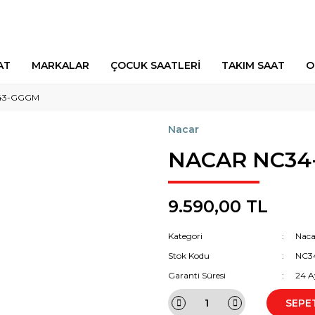
AT
MARKALAR
ÇOCUK SAATLERİ
TAKIM SAAT
O
43-GGGM
Nacar
NACAR NC34
9.590,00 TL
Kategori
Naca
Stok Kodu
NC3
Garanti Süresi
24 A
SEPE