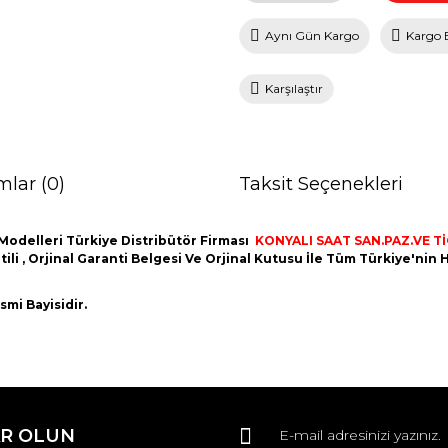
Aynı Gün Kargo
Kargo 
Karşılaştır
mlar (0)
Taksit Seçenekleri
Modelleri Türkiye Distribütör Firması
KONYALI SAAT SAN.PAZ.VE TİC
ntili , Orjinal Garanti Belgesi Ve Orjinal Kutusu İle Tüm Türkiye'ni
mi Bayisidir.
da ve diğer konularda yetersiz gördüğünüz noktaları öneri formunu kullana
Bu ürüne ilk yorumu siz yapın!
R OLUN
r.