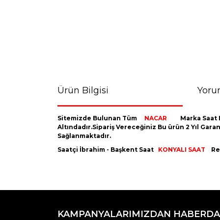
Ürün Bilgisi
Yoru
Sitemizde Bulunan Tüm
NACAR
Marka Saat 
Altındadır.Sipariş Vereceğiniz Bu ürün 2 Yıl Gara
Sağlanmaktadır.
Saatçi İbrahim - Başkent Saat
KONYALI SAAT
Res
Bu ürünün fiyat bilgisi, resim, ürün açıklamaların
Görüş ve önerileriniz için teşekkür ederiz.
KAMPANYALARIMIZDAN HABERDA
Ürün resmi kalitesiz, bozuk veya görüntülenemiyo