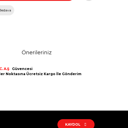
Bedava
Önerileriniz
. A.Ş
Güvencesi
n Her Noktasına Ücretsiz Kargo İle Gönderim
rak tarafımıza iletebilirsiniz.
KAYDOL