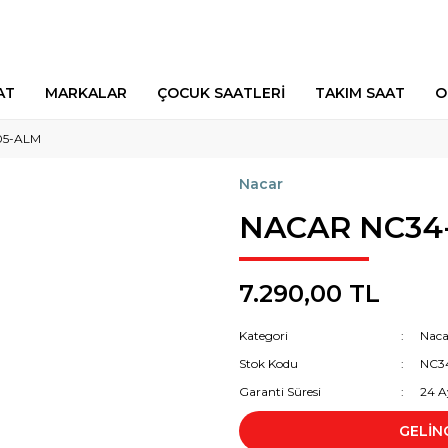
AT
MARKALAR
ÇOCUK SAATLERİ
TAKIM SAAT
O
05-ALM
Nacar
NACAR NC34
7.290,00 TL
Kategori
Naca
Stok Kodu
NC3
Garanti Süresi
24 A
GELİN