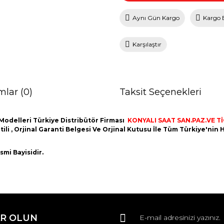
Aynı Gün Kargo
Kargo 
Karşılaştır
mlar (0)
Taksit Seçenekleri
Modelleri Türkiye Distribütör Firması
KONYALI SAAT SAN.PAZ.VE TİC
ntili , Orjinal Garanti Belgesi Ve Orjinal Kutusu İle Tüm Türkiye'ni
mi Bayisidir.
da ve diğer konularda yetersiz gördüğünüz noktaları öneri formunu kullana
Bu ürüne ilk yorumu siz yapın!
R OLUN
r.