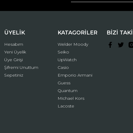
Yorum Yaz
ÜYELİK
KATAGORİLER
BİZİ TAK
Hesabım
Welder Moody
Yeni Üyelik
Seiko
Üye Girişi
UpWatch
Şifremi Unuttum
Casio
Gönder
Sepetiniz
Emporio Armani
Guess
Quantum
Michael Kors
Lacoste