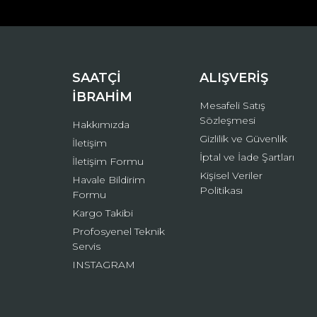
Ürün açıklamasında eksik bilgiler bulunuyor.
Ürün bilgilerinde hatalar bulunuyor.
Ürün fiyatı diğer sitelerden daha pahalı.
Bu ürüne benzer farklı alternatifler olmalı.
SAATÇİ
ALIŞVERİŞ
İBRAHİM
Mesafeli Satış
Sözleşmesi
Hakkımızda
Gizlilik ve Güvenlik
İletişim
İptal ve İade Şartları
İletişim Formu
Kişisel Veriler
Havale Bildirim
Politikası
Formu
Kargo Takibi
Profosyenel Teknik
Servis
INSTAGRAM