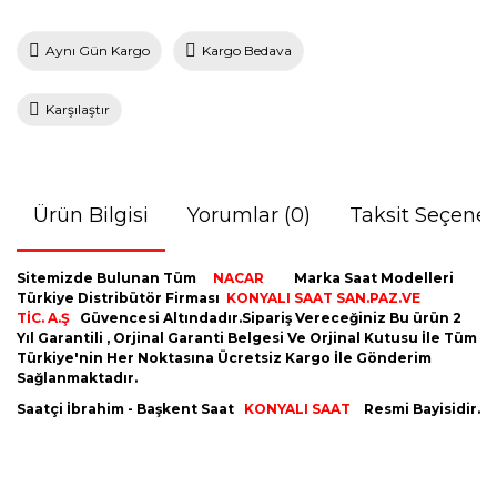
Aynı Gün Kargo
Kargo Bedava
Karşılaştır
Ürün Bilgisi
Yorumlar (0)
Taksit Seçenek
Sitemizde Bulunan Tüm
NACAR
Marka Saat Modelleri
Türkiye Distribütör Firması
KONYALI SAAT SAN.PAZ.VE
TİC. A.Ş
Güvencesi Altındadır.Sipariş Vereceğiniz Bu ürün 2
Yıl Garantili , Orjinal Garanti Belgesi Ve Orjinal Kutusu İle Tüm
Türkiye'nin Her Noktasına Ücretsiz Kargo İle Gönderim
Sağlanmaktadır.
Saatçi İbrahim - Başkent Saat
KONYALI SAAT
Resmi Bayisidir.
Bu ürünün fiyat bilgisi, resim, ürün açıklamalarında ve diğer