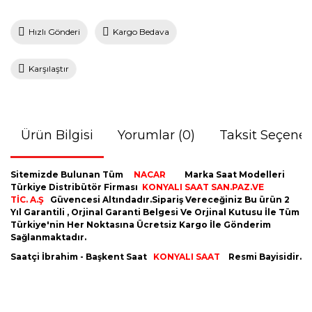
Hızlı Gönderi
Kargo Bedava
Karşılaştır
Ürün Bilgisi
Yorumlar (0)
Taksit Seçenek
Sitemizde Bulunan Tüm
NACAR
Marka Saat Modelleri
Türkiye Distribütör Firması
KONYALI SAAT SAN.PAZ.VE
TİC. A.Ş
Güvencesi Altındadır.Sipariş Vereceğiniz Bu ürün 2
Yıl Garantili , Orjinal Garanti Belgesi Ve Orjinal Kutusu İle Tüm
Türkiye'nin Her Noktasına Ücretsiz Kargo İle Gönderim
Sağlanmaktadır.
Saatçi İbrahim - Başkent Saat
KONYALI SAAT
Resmi Bayisidir.
Bu ürünün fiyat bilgisi, resim, ürün açıklamalarında ve diğer