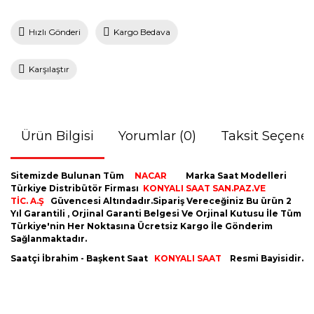
Hızlı Gönderi
Kargo Bedava
Karşılaştır
Ürün Bilgisi
Yorumlar (0)
Taksit Seçenek
Sitemizde Bulunan Tüm
NACAR
Marka Saat Modelleri
Türkiye Distribütör Firması
KONYALI SAAT SAN.PAZ.VE
TİC. A.Ş
Güvencesi Altındadır.Sipariş Vereceğiniz Bu ürün 2
Yıl Garantili , Orjinal Garanti Belgesi Ve Orjinal Kutusu İle Tüm
Türkiye'nin Her Noktasına Ücretsiz Kargo İle Gönderim
Sağlanmaktadır.
Saatçi İbrahim - Başkent Saat
KONYALI SAAT
Resmi Bayisidir.
Bu ürünün fiyat bilgisi, resim, ürün açıklamalarında ve diğer