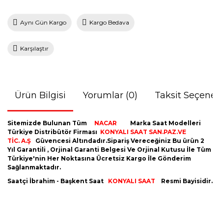
Aynı Gün Kargo
Kargo Bedava
Karşılaştır
Ürün Bilgisi
Yorumlar (0)
Taksit Seçenek
Sitemizde Bulunan Tüm
NACAR
Marka Saat Modelleri
Türkiye Distribütör Firması
KONYALI SAAT SAN.PAZ.VE
TİC. A.Ş
Güvencesi Altındadır.Sipariş Vereceğiniz Bu ürün 2
Yıl Garantili , Orjinal Garanti Belgesi Ve Orjinal Kutusu İle Tüm
Türkiye'nin Her Noktasına Ücretsiz Kargo İle Gönderim
Sağlanmaktadır.
Saatçi İbrahim - Başkent Saat
KONYALI SAAT
Resmi Bayisidir.
Bu ürünün fiyat bilgisi, resim, ürün açıklamalarında ve diğer