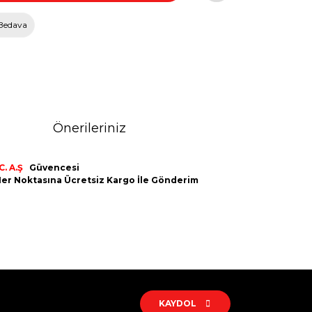
Bedava
Önerileriniz
. A.Ş
Güvencesi
n Her Noktasına Ücretsiz Kargo İle Gönderim
rak tarafımıza iletebilirsiniz.
KAYDOL