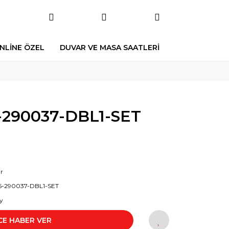
NLİNE ÖZEL
DUVAR VE MASA SAATLERİ
290037-DBL1-SET
r
5-290037-DBL1-SET
y
CE HABER VER