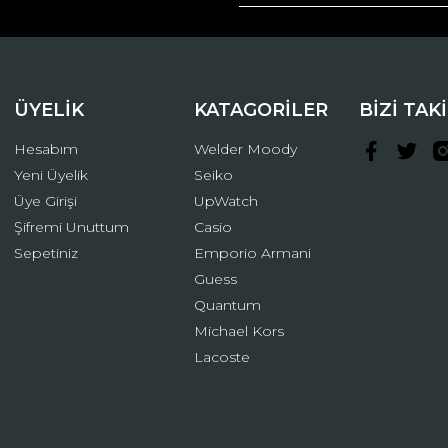
Yorum Yaz
ÜYELİK
KATAGORİLER
BİZİ TAK
Hesabım
Welder Moody
Yeni Üyelik
Seiko
Üye Girişi
UpWatch
Şifremi Unuttum
Casio
Gönder
Sepetiniz
Emporio Armani
Guess
Quantum
Michael Kors
Lacoste