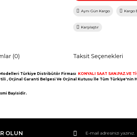
Aynı Gün Kargo
Kargo 
Karşılaştır
mlar (0)
Taksit Seçenekleri
Modelleri Türkiye Distribütör Firması
KONYALI SAAT SAN.PAZ.VE TİC
ntili , Orjinal Garanti Belgesi Ve Orjinal Kutusu İle Tüm Türkiye'ni
mi Bayisidir.
da ve diğer konularda yetersiz gördüğünüz noktaları öneri formunu kullana
Bu ürüne ilk yorumu siz yapın!
R OLUN
r.