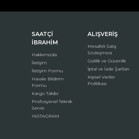
Ürün açıklamasında eksik bilgiler bulunuyor.
Ürün bilgilerinde hatalar bulunuyor.
Ürün fiyatı diğer sitelerden daha pahalı.
Bu ürüne benzer farklı alternatifler olmalı.
SAATÇİ
ALIŞVERİŞ
İBRAHİM
Mesafeli Satış
Sözleşmesi
Hakkımızda
Gizlilik ve Güvenlik
İletişim
İptal ve İade Şartları
İletişim Formu
Kişisel Veriler
Havale Bildirim
Politikası
Formu
Kargo Takibi
Profosyenel Teknik
Servis
INSTAGRAM