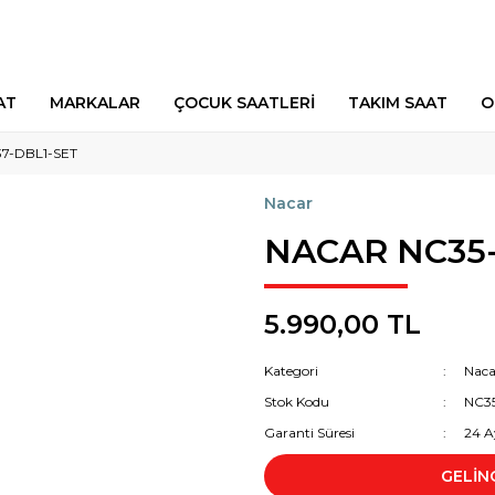
AT
MARKALAR
ÇOCUK SAATLERİ
TAKIM SAAT
O
7-DBL1-SET
Nacar
NACAR NC35-
5.990,00 TL
Kategori
Naca
Stok Kodu
NC3
Garanti Süresi
24 A
GELİN