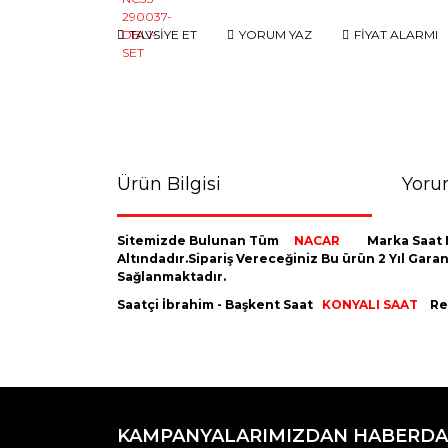
TAVSİYE ET
YORUM YAZ
FİYAT ALARMI
Ürün Bilgisi
Yoru
Sitemizde Bulunan Tüm
NACAR
Marka Saat 
Altındadır.Sipariş Vereceğiniz Bu ürün 2 Yıl Gara
Sağlanmaktadır.
Saatçi İbrahim - Başkent Saat
KONYALI SAAT
Res
Bu ürünün fiyat bilgisi, resim, ürün açıklamaların
Görüş ve önerileriniz için teşekkür ederiz.
KAMPANYALARIMIZDAN HABERDA
Ürün resmi kalitesiz, bozuk veya görüntülenemiyo