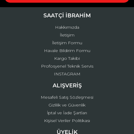
Ürün bilgilerinde hatalar bulunuyor.
Ürün fiyatı diğer sitelerden daha pahalı.
SAATÇİ İBRAHİM
Bu ürüne benzer farklı alternatifler olmalı.
Hakkımızda
İletişim
İletişim Formu
Havale Bildirim Formu
Kargo Takibi
Gönder
Profosyenel Teknik Servis
INSTAGRAM
ALIŞVERİŞ
Mesafeli Satış Sözleşmesi
Gizlilik ve Güvenlik
İptal ve İade Şartları
Kişisel Veriler Politikası
ÜYELİK