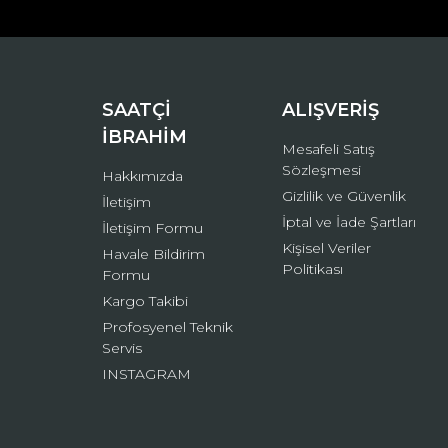
Ürün açıklamasında eksik bilgiler bulunuyor.
Ürün bilgilerinde hatalar bulunuyor.
Ürün fiyatı diğer sitelerden daha pahalı.
Bu ürüne benzer farklı alternatifler olmalı.
SAATÇİ
ALIŞVERİŞ
İBRAHİM
Mesafeli Satış
Sözleşmesi
Hakkımızda
Gizlilik ve Güvenlik
İletişim
İptal ve İade Şartları
İletişim Formu
Kişisel Veriler
Havale Bildirim
Politikası
Formu
Kargo Takibi
Profosyenel Teknik
Servis
INSTAGRAM