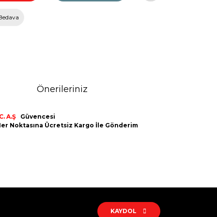
Bedava
Önerileriniz
. A.Ş
Güvencesi
n Her Noktasına Ücretsiz Kargo İle Gönderim
rak tarafımıza iletebilirsiniz.
KAYDOL