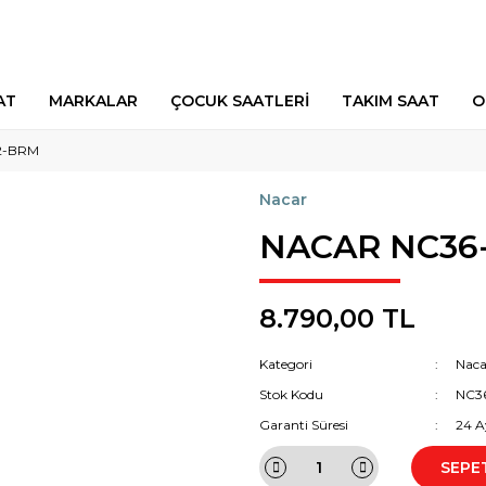
AT
MARKALAR
ÇOCUK SAATLERİ
TAKIM SAAT
O
2-BRM
Nacar
NACAR NC36-
8.790,00 TL
Kategori
Naca
Stok Kodu
NC3
Garanti Süresi
24 A
SEPE