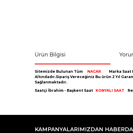
Ürün Bilgisi
Yoru
Sitemizde Bulunan Tüm
NACAR
Marka Saat 
Altındadır.Sipariş Vereceğiniz Bu ürün 2 Yıl Gara
Sağlanmaktadır.
Saatçi İbrahim - Başkent Saat
KONYALI SAAT
Res
Bu ürünün fiyat bilgisi, resim, ürün açıklamaların
Görüş ve önerileriniz için teşekkür ederiz.
KAMPANYALARIMIZDAN HABERDA
Ürün resmi kalitesiz, bozuk veya görüntülenemiyo