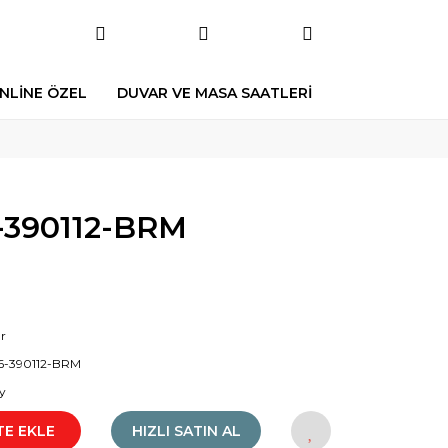
NLİNE ÖZEL
DUVAR VE MASA SAATLERİ
390112-BRM
r
6-390112-BRM
y
TE EKLE
HIZLI SATIN AL