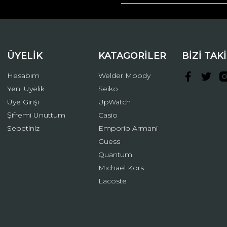
Yorum Yaz
ÜYELİK
KATAGORİLER
BİZİ TAK
Hesabım
Welder Moody
Yeni Üyelik
Seiko
Üye Girişi
UpWatch
Şifremi Unuttum
Casio
Gönder
Sepetiniz
Emporio Armani
Guess
Quantum
Michael Kors
Lacoste