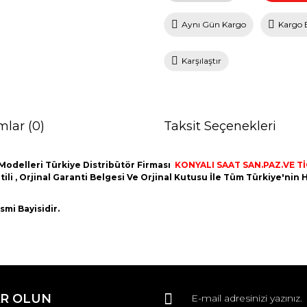
Aynı Gün Kargo
Kargo 
Karşılaştır
mlar (0)
Taksit Seçenekleri
Modelleri Türkiye Distribütör Firması
KONYALI SAAT SAN.PAZ.VE TİC
ntili , Orjinal Garanti Belgesi Ve Orjinal Kutusu İle Tüm Türkiye'ni
mi Bayisidir.
da ve diğer konularda yetersiz gördüğünüz noktaları öneri formunu kullana
Bu ürüne ilk yorumu siz yapın!
R OLUN
r.