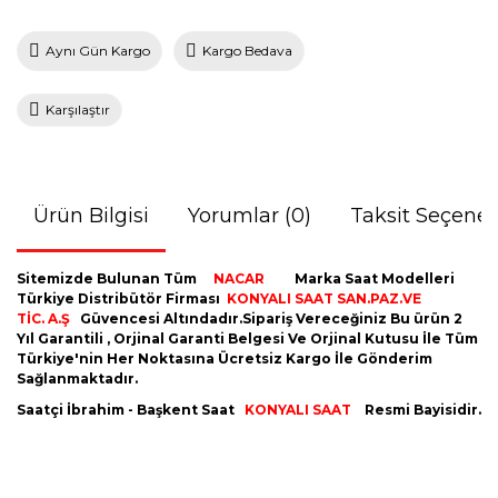
Aynı Gün Kargo
Kargo Bedava
Karşılaştır
Ürün Bilgisi
Yorumlar (0)
Taksit Seçenek
Sitemizde Bulunan Tüm
NACAR
Marka Saat Modelleri
Türkiye Distribütör Firması
KONYALI SAAT SAN.PAZ.VE
TİC. A.Ş
Güvencesi Altındadır.Sipariş Vereceğiniz Bu ürün 2
Yıl Garantili , Orjinal Garanti Belgesi Ve Orjinal Kutusu İle Tüm
Türkiye'nin Her Noktasına Ücretsiz Kargo İle Gönderim
Sağlanmaktadır.
Saatçi İbrahim - Başkent Saat
KONYALI SAAT
Resmi Bayisidir.
Bu ürünün fiyat bilgisi, resim, ürün açıklamalarında ve diğer