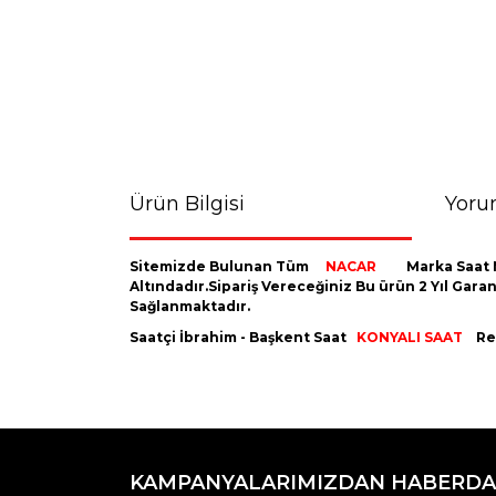
Ürün Bilgisi
Yoru
Sitemizde Bulunan Tüm
NACAR
Marka Saat 
Altındadır.Sipariş Vereceğiniz Bu ürün 2 Yıl Gara
Sağlanmaktadır.
Saatçi İbrahim - Başkent Saat
KONYALI SAAT
Res
Bu ürünün fiyat bilgisi, resim, ürün açıklamaların
Görüş ve önerileriniz için teşekkür ederiz.
KAMPANYALARIMIZDAN HABERDA
Ürün resmi kalitesiz, bozuk veya görüntülenemiyo