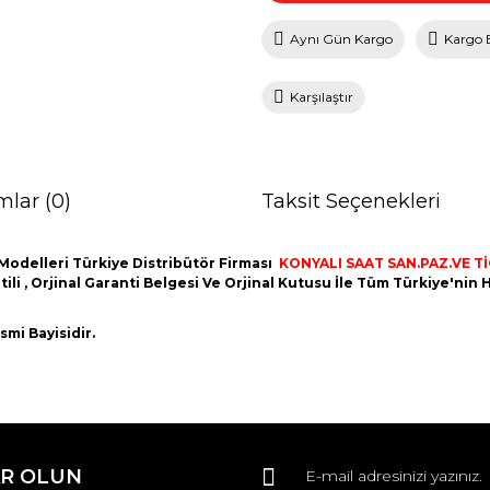
Aynı Gün Kargo
Kargo 
Karşılaştır
mlar (0)
Taksit Seçenekleri
Modelleri Türkiye Distribütör Firması
KONYALI SAAT SAN.PAZ.VE TİC
ntili , Orjinal Garanti Belgesi Ve Orjinal Kutusu İle Tüm Türkiye'ni
mi Bayisidir.
da ve diğer konularda yetersiz gördüğünüz noktaları öneri formunu kullana
Bu ürüne ilk yorumu siz yapın!
R OLUN
r.