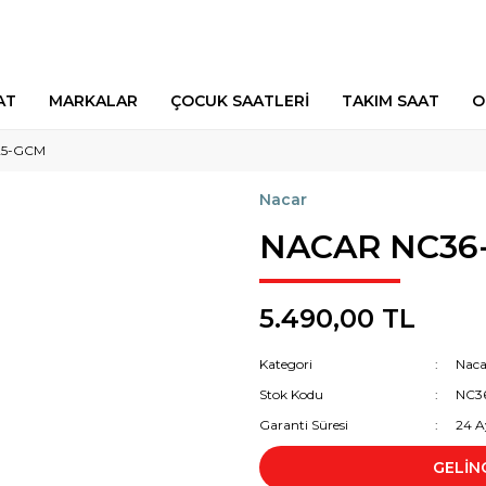
AT
MARKALAR
ÇOCUK SAATLERİ
TAKIM SAAT
O
25-GCM
Nacar
NACAR NC36
5.490,00 TL
Kategori
Naca
Stok Kodu
NC3
Garanti Süresi
24 A
GELİN