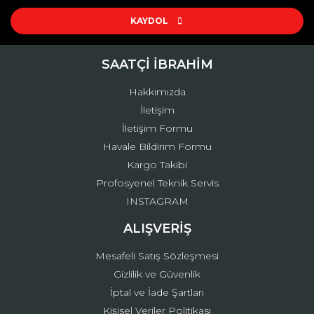
Ürün resmi kalitesiz, bozuk veya görüntülenemiyor.
Ürün açıklamasında eksik bilgiler bulunuyor.
KAYDOL
Ürün bilgilerinde hatalar bulunuyor.
Ürün fiyatı diğer sitelerden daha pahalı.
SAATÇİ İBRAHİM
Bu ürüne benzer farklı alternatifler olmalı.
Hakkımızda
İletişim
İletişim Formu
Havale Bildirim Formu
Kargo Takibi
Gönder
Profosyenel Teknik Servis
INSTAGRAM
ALIŞVERİŞ
Mesafeli Satış Sözleşmesi
Gizlilik ve Güvenlik
İptal ve İade Şartları
Kişisel Veriler Politikası