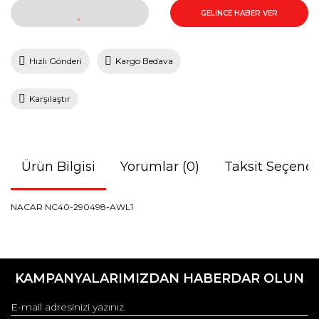
GELİNCE HABER VER
Hızlı Gönderi
Kargo Bedava
Karşılaştır
Ürün Bilgisi
Yorumlar (0)
Taksit Seçenek
NACAR NC40-290498-AWL1
Bu ürünün fiyat bilgisi, resim, ürün açıklamalarında ve diğer
konularda yetersiz gördüğünüz noktaları öneri formunu
Bu ürüne ilk yorumu siz yapın!
kullanarak tarafımıza iletebilirsiniz.
KAMPANYALARIMIZDAN HABERDAR OLUN
Görüş ve önerileriniz için teşekkür ederiz.
Yorum Yaz