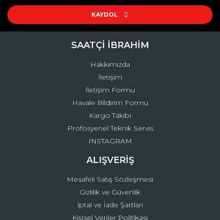
Ürün resmi kalitesiz, bozuk veya görüntülenemiyor.
Ürün açıklamasında eksik bilgiler bulunuyor.
KAYDOL
Ürün bilgilerinde hatalar bulunuyor.
Ürün fiyatı diğer sitelerden daha pahalı.
SAATÇİ İBRAHİM
Bu ürüne benzer farklı alternatifler olmalı.
Hakkımızda
İletişim
İletişim Formu
Havale Bildirim Formu
Kargo Takibi
Gönder
Profosyenel Teknik Servis
INSTAGRAM
ALIŞVERİŞ
Mesafeli Satış Sözleşmesi
Gizlilik ve Güvenlik
İptal ve İade Şartları
Kişisel Veriler Politikası