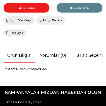
SEPETE EKLE
HIZLI SATIN AL
Aynı Gün Kargo
Kargo Bedava
Karşılaştır
Ürün Bilgisi
Yorumlar (0)
Taksit Seçenek
Rhythm Duvar CMW902NR06
Bu ürünün fiyat bilgisi, resim, ürün açıklamalarında ve diğer
konularda yetersiz gördüğünüz noktaları öneri formunu
Bu ürüne ilk yorumu siz yapın!
kullanarak tarafımıza iletebilirsiniz.
KAMPANYALARIMIZDAN HABERDAR OLUN
Görüş ve önerileriniz için teşekkür ederiz.
Yorum Yaz