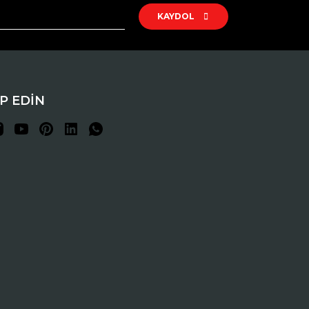
KAYDOL
İP EDİN