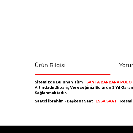
Ürün Bilgisi
Yoru
Sitemizde Bulunan Tüm
SANTA BARBARA POLO
Altındadır.Sipariş Vereceğiniz Bu ürün 2 Yıl Gara
Sağlanmaktadır.
Saatçi İbrahim - Başkent Saat
ESSA SAAT
Resmi 
Bu ürünün fiyat bilgisi, resim, ürün açıklamaların
Görüş ve önerileriniz için teşekkür ederiz.