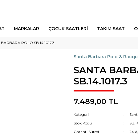
AT
MARKALAR
ÇOCUK SAATLERİ
TAKIM SAAT
O
 BARBARA POLO SB.14.1017.3
Santa Barbara Polo & Racqu
SANTA BARB
SB.14.1017.3
7.489,00 TL
Kategori
Sant
Stok Kodu
SB.14
Garanti Süresi
24 A