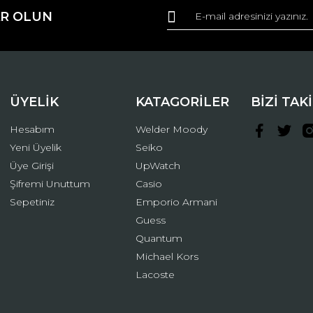
R OLUN
r.
Yorum Yaz
ÜYELİK
KATAGORİLER
BİZİ TAK
Hesabım
Welder Moody
Yeni Üyelik
Seiko
Üye Girişi
UpWatch
Şifremi Unuttum
Casio
Gönder
Sepetiniz
Emporio Armani
Guess
Quantum
Michael Kors
Lacoste