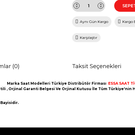
SEPE
Aynı Gün Kargo
Kargo 
Karşılaştır
mlar (0)
Taksit Seçenekleri
Marka Saat Modelleri Türkiye Distribütör Firması
ESSA SAAT Tİ
ntili , Orjinal Garanti Belgesi Ve Orjinal Kutusu İle Tüm Türkiye'ni
Bayisidir.
da ve diğer konularda yetersiz gördüğünüz noktaları öneri formunu kullana
Bu ürüne ilk yorumu siz yapın!