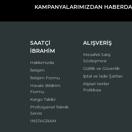
KAMPANYALARIMIZDAN HABERDA
Ürün resmi kalitesiz, bozuk veya görüntülenemiyo
Ürün açıklamasında eksik bilgiler bulunuyor.
Ürün bilgilerinde hatalar bulunuyor.
Ürün fiyatı diğer sitelerden daha pahalı.
Bu ürüne benzer farklı alternatifler olmalı.
SAATÇİ
ALIŞVERİŞ
İBRAHİM
Mesafeli Satış
Sözleşmesi
Hakkımızda
Gizlilik ve Güvenlik
İletişim
İptal ve İade Şartları
İletişim Formu
Kişisel Veriler
Havale Bildirim
Politikası
Formu
Kargo Takibi
Profosyenel Teknik
Servis
INSTAGRAM