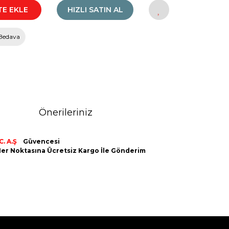
TE EKLE
HIZLI SATIN AL
Bedava
Önerileriniz
C. A.Ş
Güvencesi
n Her Noktasına Ücretsiz Kargo İle Gönderim
rak tarafımıza iletebilirsiniz.