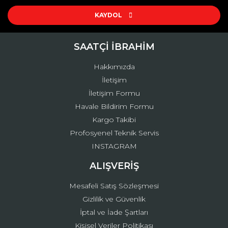
Ürün resmi kalitesiz, bozuk veya görüntülenemiyor.
Ürün açıklamasında eksik bilgiler bulunuyor.
KAYDOL
Ürün bilgilerinde hatalar bulunuyor.
Ürün fiyatı diğer sitelerden daha pahalı.
SAATÇİ İBRAHİM
Bu ürüne benzer farklı alternatifler olmalı.
Hakkımızda
İletişim
İletişim Formu
Havale Bildirim Formu
Kargo Takibi
Gönder
Profosyenel Teknik Servis
INSTAGRAM
ALIŞVERİŞ
Mesafeli Satış Sözleşmesi
Gizlilik ve Güvenlik
İptal ve İade Şartları
Kişisel Veriler Politikası