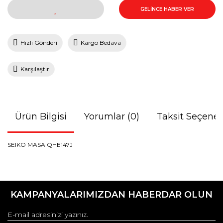
GELİNCE HABER VER
Hızlı Gönderi
Kargo Bedava
Karşılaştır
Ürün Bilgisi
Yorumlar (0)
Taksit Seçenek
SEIKO MASA QHE147J
Bu ürünün fiyat bilgisi, resim, ürün açıklamalarında ve diğer
konularda yetersiz gördüğünüz noktaları öneri formunu
Bu ürüne ilk yorumu siz yapın!
kullanarak tarafımıza iletebilirsiniz.
KAMPANYALARIMIZDAN HABERDAR OLUN
Görüş ve önerileriniz için teşekkür ederiz.
Yorum Yaz