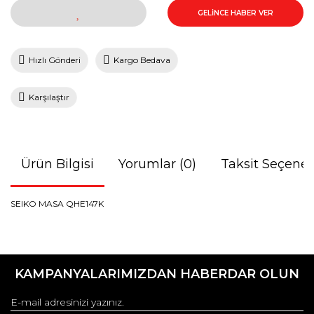
GELİNCE HABER VER
Hızlı Gönderi
Kargo Bedava
Karşılaştır
Ürün Bilgisi
Yorumlar (0)
Taksit Seçenek
SEIKO MASA QHE147K
Bu ürünün fiyat bilgisi, resim, ürün açıklamalarında ve diğer
konularda yetersiz gördüğünüz noktaları öneri formunu
Bu ürüne ilk yorumu siz yapın!
kullanarak tarafımıza iletebilirsiniz.
KAMPANYALARIMIZDAN HABERDAR OLUN
Görüş ve önerileriniz için teşekkür ederiz.
Yorum Yaz