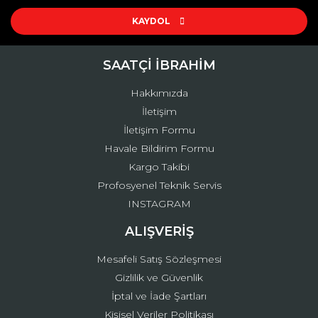
Ürün resmi kalitesiz, bozuk veya görüntülenemiyor.
Ürün açıklamasında eksik bilgiler bulunuyor.
KAYDOL
Ürün bilgilerinde hatalar bulunuyor.
Ürün fiyatı diğer sitelerden daha pahalı.
SAATÇİ İBRAHİM
Bu ürüne benzer farklı alternatifler olmalı.
Hakkımızda
İletişim
İletişim Formu
Havale Bildirim Formu
Kargo Takibi
Gönder
Profosyenel Teknik Servis
INSTAGRAM
ALIŞVERİŞ
Mesafeli Satış Sözleşmesi
Gizlilik ve Güvenlik
İptal ve İade Şartları
Kişisel Veriler Politikası