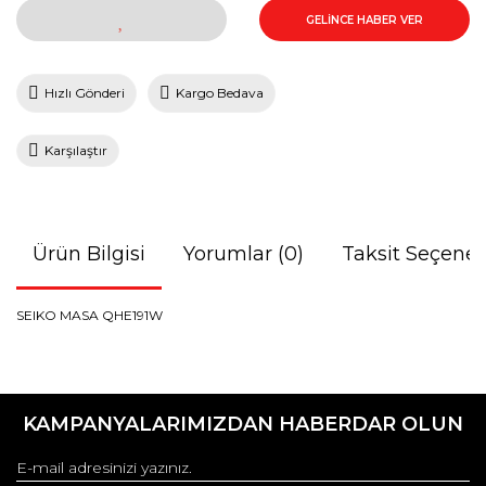
GELİNCE HABER VER
Hızlı Gönderi
Kargo Bedava
Karşılaştır
Ürün Bilgisi
Yorumlar (0)
Taksit Seçenek
SEIKO MASA QHE191W
Bu ürünün fiyat bilgisi, resim, ürün açıklamalarında ve diğer
konularda yetersiz gördüğünüz noktaları öneri formunu
Bu ürüne ilk yorumu siz yapın!
kullanarak tarafımıza iletebilirsiniz.
KAMPANYALARIMIZDAN HABERDAR OLUN
Görüş ve önerileriniz için teşekkür ederiz.
Yorum Yaz