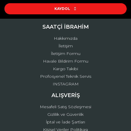
Ürün resmi kalitesiz, bozuk veya görüntülenemiyor.
Ürün açıklamasında eksik bilgiler bulunuyor.
KAYDOL
Ürün bilgilerinde hatalar bulunuyor.
Ürün fiyatı diğer sitelerden daha pahalı.
SAATÇİ İBRAHİM
Bu ürüne benzer farklı alternatifler olmalı.
Hakkımızda
İletişim
İletişim Formu
Havale Bildirim Formu
Kargo Takibi
Gönder
Profosyenel Teknik Servis
INSTAGRAM
ALIŞVERİŞ
Mesafeli Satış Sözleşmesi
Gizlilik ve Güvenlik
İptal ve İade Şartları
Kişisel Veriler Politikası