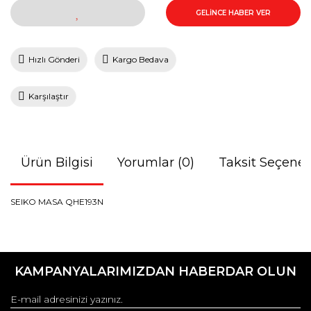
GELİNCE HABER VER
Hızlı Gönderi
Kargo Bedava
Karşılaştır
Ürün Bilgisi
Yorumlar (0)
Taksit Seçenek
SEIKO MASA QHE193N
Bu ürünün fiyat bilgisi, resim, ürün açıklamalarında ve diğer
konularda yetersiz gördüğünüz noktaları öneri formunu
Bu ürüne ilk yorumu siz yapın!
kullanarak tarafımıza iletebilirsiniz.
KAMPANYALARIMIZDAN HABERDAR OLUN
Görüş ve önerileriniz için teşekkür ederiz.
Yorum Yaz