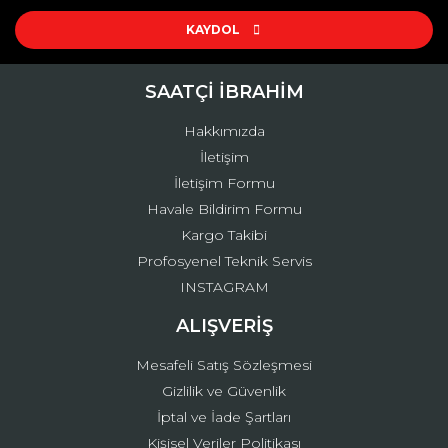
Ürün resmi kalitesiz, bozuk veya görüntülenemiyor.
Ürün açıklamasında eksik bilgiler bulunuyor.
KAYDOL
Ürün bilgilerinde hatalar bulunuyor.
Ürün fiyatı diğer sitelerden daha pahalı.
SAATÇİ İBRAHİM
Bu ürüne benzer farklı alternatifler olmalı.
Hakkımızda
İletişim
İletişim Formu
Havale Bildirim Formu
Kargo Takibi
Gönder
Profosyenel Teknik Servis
INSTAGRAM
ALIŞVERİŞ
Mesafeli Satış Sözleşmesi
Gizlilik ve Güvenlik
İptal ve İade Şartları
Kişisel Veriler Politikası