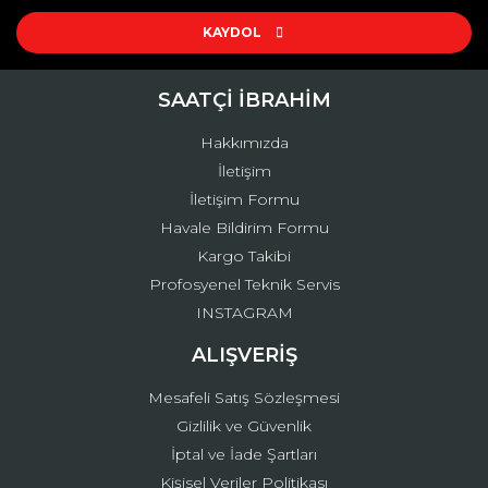
Ürün resmi kalitesiz, bozuk veya görüntülenemiyor.
Ürün açıklamasında eksik bilgiler bulunuyor.
KAYDOL
Ürün bilgilerinde hatalar bulunuyor.
Ürün fiyatı diğer sitelerden daha pahalı.
SAATÇİ İBRAHİM
Bu ürüne benzer farklı alternatifler olmalı.
Hakkımızda
İletişim
İletişim Formu
Havale Bildirim Formu
Kargo Takibi
Gönder
Profosyenel Teknik Servis
INSTAGRAM
ALIŞVERİŞ
Mesafeli Satış Sözleşmesi
Gizlilik ve Güvenlik
İptal ve İade Şartları
Kişisel Veriler Politikası