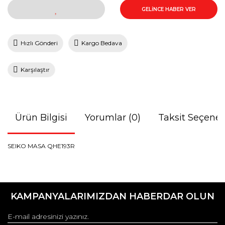
GELİNCE HABER VER
Hızlı Gönderi
Kargo Bedava
Karşılaştır
Ürün Bilgisi
Yorumlar (0)
Taksit Seçenek
SEIKO MASA QHE193R
Bu ürünün fiyat bilgisi, resim, ürün açıklamalarında ve diğer
konularda yetersiz gördüğünüz noktaları öneri formunu
Bu ürüne ilk yorumu siz yapın!
kullanarak tarafımıza iletebilirsiniz.
KAMPANYALARIMIZDAN HABERDAR OLUN
Görüş ve önerileriniz için teşekkür ederiz.
Yorum Yaz