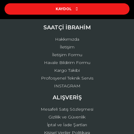
Ürün resmi kalitesiz, bozuk veya görüntülenemiyor.
Ürün açıklamasında eksik bilgiler bulunuyor.
KAYDOL
Ürün bilgilerinde hatalar bulunuyor.
Ürün fiyatı diğer sitelerden daha pahalı.
SAATÇİ İBRAHİM
Bu ürüne benzer farklı alternatifler olmalı.
Hakkımızda
İletişim
İletişim Formu
Havale Bildirim Formu
Kargo Takibi
Gönder
Profosyenel Teknik Servis
INSTAGRAM
ALIŞVERİŞ
Mesafeli Satış Sözleşmesi
Gizlilik ve Güvenlik
İptal ve İade Şartları
Kişisel Veriler Politikası