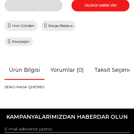
GELİNCE HABER VER
Hızlı Gönderi
Kargo Bedava
Karşılaştır
Ürün Bilgisi
Yorumlar (0)
Taksit Seçenek
SEIKO MASA QHE198S
Bu ürünün fiyat bilgisi, resim, ürün açıklamalarında ve diğer
konularda yetersiz gördüğünüz noktaları öneri formunu
Bu ürüne ilk yorumu siz yapın!
kullanarak tarafımıza iletebilirsiniz.
KAMPANYALARIMIZDAN HABERDAR OLUN
Görüş ve önerileriniz için teşekkür ederiz.
Yorum Yaz